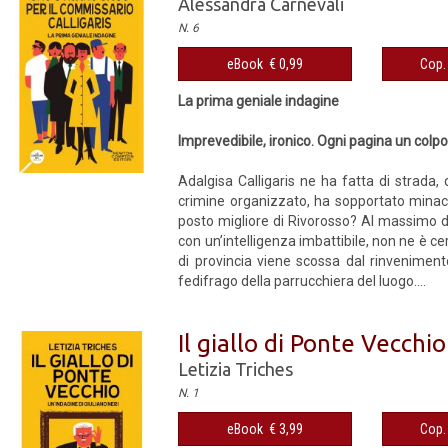
Alessandra Carnevali
N. 6
eBook € 0,99
Cop. 
La prima geniale indagine
Imprevedibile, ironico. Ogni pagina un colp
Adalgisa Calligaris ne ha fatta di strada
crimine organizzato, ha sopportato minacce
posto migliore di Rivorosso? Al massimo do
con un’intelligenza imbattibile, non ne è ce
di provincia viene scossa dal rinveniment
fedifrago della parrucchiera del luogo....
Il giallo di Ponte Vecchio
Letizia Triches
N. 1
eBook € 3,99
Cop. 