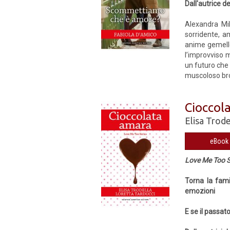
Dall'autrice de
Alexandra Mil
sorridente, a
anime gemelle
l’improvviso 
un futuro che 
muscoloso bron
Cioccol
Elisa Trode
eBook 
Love Me Too S
Torna la fami
emozioni
E se il passat