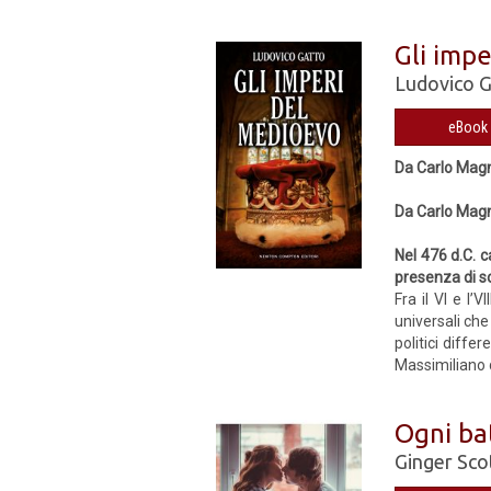
Gli imp
Ludovico 
eBook 
Da Carlo Magno
Da Carlo Magn
Nel 476 d.C. 
presenza di so
Fra il VI e l’
universali che
politici diffe
Massimiliano d
Ogni ba
Ginger Sco