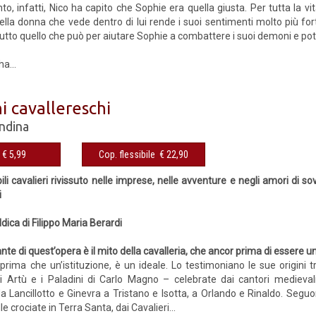
 infatti, Nico ha capito che Sophie era quella giusta. Per tutta la vit
lla donna che vede dentro di lui rende i suoi sentimenti molto più fort
utto quello che può per aiutare Sophie a combattere i suoi demoni e pote
a...
ni cavallereschi
ndina
€ 5,99
Cop. flessibile € 22,90
bili cavalieri rivissuto nelle imprese, nelle avventure e negli amori di sov
i
ica di Filippo Maria Berardi
ante di quest’opera è il mito della cavalleria, che ancor prima di essere un
 prima che un’istituzione, è un ideale. Lo testimoniano le sue origini t
 Artù e i Paladini di Carlo Magno – celebrate dai cantori medieval
 Lancillotto e Ginevra a Tristano e Isotta, a Orlando e Rinaldo. Seguono
le crociate in Terra Santa, dai Cavalieri...