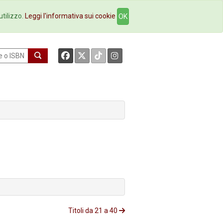
okstore
Contatti
utilizzo.
Leggi l'informativa sui cookie
OK
Titoli da 21 a 40