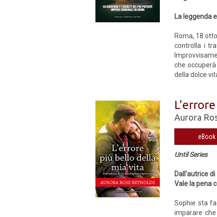
La leggenda e
Roma, 18 ottob
controlla i t
Improvvisament
che occuperà l
della dolce vi
L'errore
Aurora Ro
eBook 
Until Series
Dall'autrice di
Vale la pena 
Sophie sta fa
imparare che 