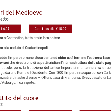
eri del Medioevo
Gatto
€ 6,99
Cop. flessibile € 15,90
 a Costantino, tutto era in loro potere
o alla caduta di Costantinopoli
cadde l’impero romano d’occidente ed ebbe così termine l’estrema fase de
vrani che rivestirono di aspetti cristiani l’intima struttura dello stato pa
VIII secolo, però, la tradizione dell’antico Impero si mantenne viva e r
 guidarono Roma e l’Occidente. Con l’800 l’Impero rinacque poi con Carl
renziati e dinastie diverse – Ottoni, casa di Franconia, Svevi, casato di
’Asburgo, il cui nipote...
ttito del cuore
tt