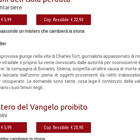
ntarsiere
€ 5,99
Cop. flessibile € 22,90
i nasconde un mistero che cambierà la storia
ller
rovvisa giunge nella vita di Charles Fort, giornalista appassionato di m
e stradale e proprio lui viene convocato dalle autorità per riconoscerne 
e: la compagna di Bonanni, Selena, sospetta un’altra causa di morte e 
a lasciata dall’uomo piena di oggetti provenienti da relitti inabissatis
 recuperato. Le domande sono tante: cosa lega il contenuto della vali
no i suoi timori negli...
stero del Vangelo proibito
ini
€ 5,99
Cop. flessibile € 20,90
ebbe cambiare la storia