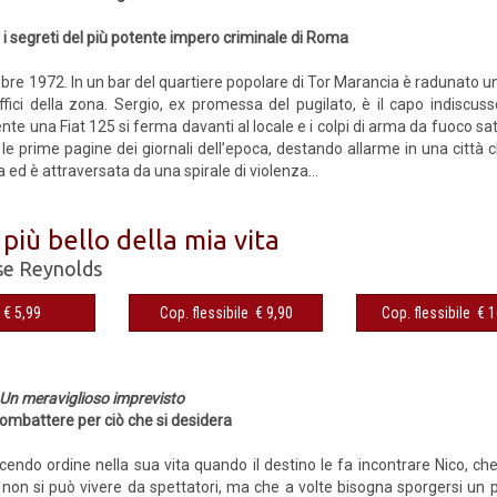
 i segreti del più potente impero criminale di Roma
re 1972. In un bar del quartiere popolare di Tor Marancia è radunato un
raffici della zona. Sergio, ex promessa del pugilato, è il capo indiscus
e una Fiat 125 si ferma davanti al locale e i colpi di arma da fuoco sat
e prime pagine dei giornali dell’epoca, destando allarme in una città che
ta ed è attraversata da una spirale di violenza...
 più bello della mia vita
se Reynolds
€ 5,99
Cop. flessibile € 9,90
Cop. flessibile € 
Un meraviglioso imprevisto
combattere per ciò che si desidera
cendo ordine nella sua vita quando il destino le fa incontrare Nico, ch
non si può vivere da spettatori, ma che a volte bisogna sporgersi un p