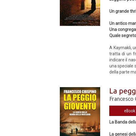
Un grande thri
Un antico man
Una congregaz
Quale segreto 
A Kaymakli, un
tratta di un 
indicare il na
una speciale s
della parte ma
La pegg
Francesco 
eBook 
La Banda dell
La genesi del