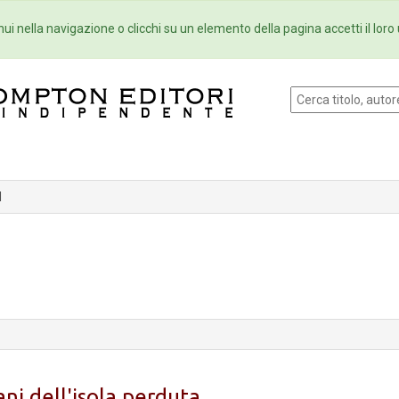
Eventi
Collane
Newsletter
Ebo
ui nella navigazione o clicchi su un elemento della pagina accetti il loro 
d
ani dell'isola perduta