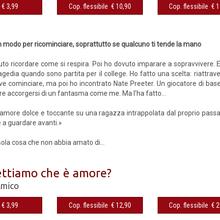
€ 3,99
Cop. flessibile € 10,90
Cop. flessibile € 
 modo per ricominciare, soprattutto se qualcuno ti tende la mano
to ricordare come si respira. Poi ho dovuto imparare a sopravvivere. E
ragedia quando sono partita per il college. Ho fatto una scelta: riattraver
e cominciare, ma poi ho incontrato Nate Preeter. Un giocatore di base
e accorgersi di un fantasma come me. Ma l’ha fatto…
’amore dolce e toccante su una ragazza intrappolata dal proprio pass
e a guardare avanti.»
sola cosa che non abbia amato di...
ttiamo che è amore?
Amico
€ 3,99
Cop. flessibile € 12,90
Cop. flessibile € 