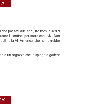
19,90
rano passati due anni, tre mesi e sedici
sare il confine, per stare con i vivi. Non
ball nella All-America, che non avrebbe
ato e un ragazzo che la spinge a godere
20,90