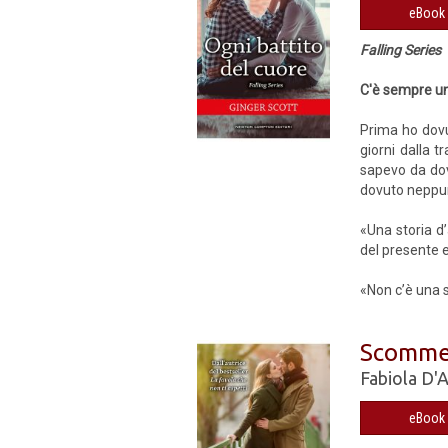
eBook 
Falling Series
C'è sempre un
Prima ho dovu
giorni dalla t
sapevo da dov
dovuto neppur
«Una storia d
del presente 
«Non c’è una 
Scomme
Fabiola D'
eBook 