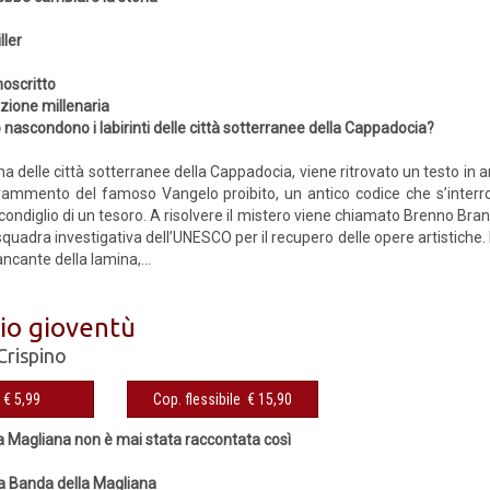
ller
oscritto
ione millenaria
nascondono i labirinti delle città sotterranee della Cappadocia?
a delle città sotterranee della Cappadocia, viene ritrovato un testo in 
frammento del famoso Vangelo proibito, un antico codice che s’interr
scondiglio di un tesoro. A risolvere il mistero viene chiamato Brenno Branc
quadra investigativa dell’UNESCO per il recupero delle opere artistiche. 
ncante della lamina,...
io gioventù
Crispino
€ 5,99
Cop. flessibile € 15,90
a Magliana non è mai stata raccontata così
la Banda della Magliana