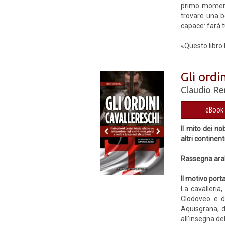
primo momento,
trovare una be
capace: farà t
«Questo libro h
Gli ordi
Claudio Re
eBook 
Il mito dei no
altri continent
Rassegna arald
Il motivo port
La cavalleria,
Clodoveo e di
Aquisgrana, da
all’insegna del