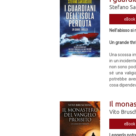
Stefano Sa
eBook 
Nell'abisso s
Un grande thri
Una scossa imp
in un incident
non sono poch
sé una valigi
potrebbe aver
cosa dipendeva
Il mona
Vito Brusch
eBook 
Leggerlo potr