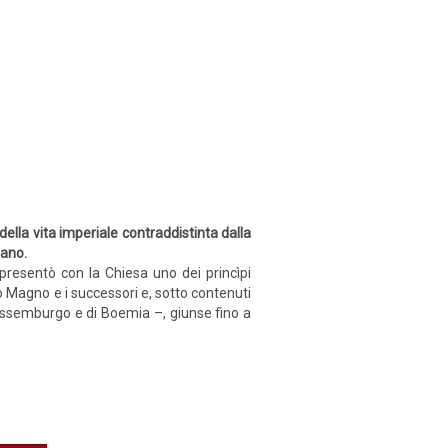
lla vita imperiale contraddistinta dalla
gano.
appresentò con la Chiesa uno dei princìpi
o Magno e i successori e, sotto contenuti
 Lussemburgo e di Boemia –, giunse fino a