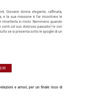
ork. Giovane donna elegante, raffinata,
a, e la sua missione è far incontrare le
ile rimetterla in moto. Nemmeno quando
e i conti col suo doloroso passatoe con
utto se si presenta sotto le spoglie di un
13,90
elazioni e amori, per un finale ricco di