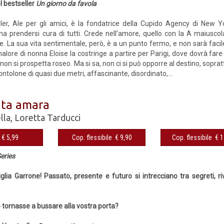
l bestseller
Un giorno da favola
ler, Ale per gli amici, è la fondatrice della Cupido Agency di New Y
ma prendersi cura di tutti. Crede nell’amore, quello con la A maiuscol
. La sua vita sentimentale, però, è a un punto fermo, e non sarà fac
malore di nonna Eloise la costringe a partire per Parigi, dove dovrà far
non si prospetta roseo. Ma si sa, non ci si può opporre al destino, sopratt
tolone di quasi due metri, affascinante, disordinato,...
ata amara
lla
,
Loretta Tarducci
€ 5,99
Cop. flessibile € 9,90
Cop. flessibile € 
eries
glia Garrone! Passato, presente e futuro si intrecciano tra segreti, riv
o tornasse a bussare alla vostra porta?