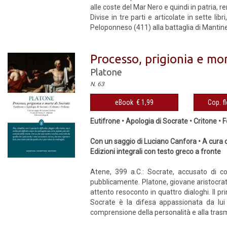
alle coste del Mar Nero e quindi in patria, r
Divise in tre parti e articolate in sette libri
Peloponneso (411) alla battaglia di Mantinea (
Processo, prigionia e mo
Platone
N. 63
eBook € 1,99
Cop. fl
Eutifrone • Apologia di Socrate • Critone •
Con un saggio di Luciano Canfora • A cura d
Edizioni integrali con testo greco a fronte
Atene, 399 a.C.: Socrate, accusato di co
pubblicamente. Platone, giovane aristocrat
attento resoconto in quattro dialoghi. Il p
Socrate è la difesa appassionata da lui 
comprensione della personalità e alla trasm