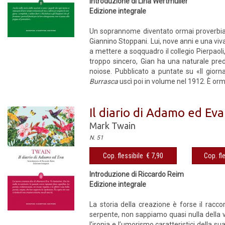
Introduzione di Lina Wertmüller
Edizione integrale
Un soprannome diventato ormai proverbiale,
Giannino Stoppani. Lui, nove anni e una viva
a mettere a soqquadro il collegio Pierpaoli
troppo sincero, Gian ha una naturale predis
noiose. Pubblicato a puntate su «Il giorn
Burrasca
uscì poi in volume nel 1912. È orma
Il diario di Adamo ed Eva
Mark Twain
N. 51
Cop. flessibile € 7,90
Cop. fl
Introduzione di Riccardo Reim
Edizione integrale
La storia della creazione è forse il rac
serpente, non sappiamo quasi nulla della 
l’ironia e l’umorismo caratteristici della 