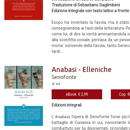
Traduzione di Sebastiano Saglimbeni
Edizione integrale con testo latino a fronte
Esopo ha inventato la favola, ma è stato F
consegnandola ai fasti della letteratura. P
come lui, di dire la verità ammantandola 
alla sconfitta sociale, pervasa da un pess
morte: scrivendo della favola, tanto Senec
tardi...
Anabasi - Elleniche
Senofonte
N. 64
eBook € 2,99
Cop. fl
Edizioni integrali
L’
Anabasi
, l’opera di Senofonte forse più 
battaglia di Cunassa in cui, nonostante l
combattuto per lui disorientati, circondati 