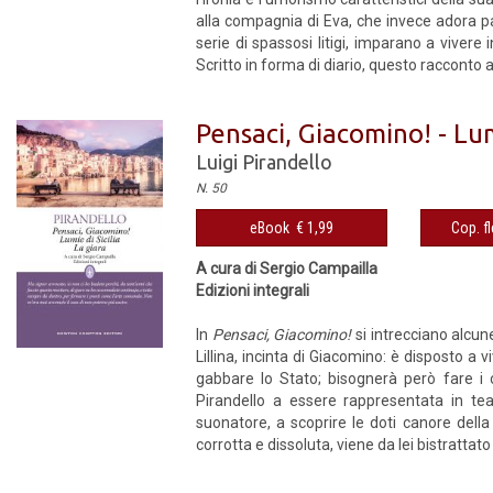
alla compagnia di Eva, che invece adora par
serie di spassosi litigi, imparano a viver
Scritto in forma di diario, questo racconto a
Pensaci, Giacomino! - Lumi
Luigi Pirandello
N. 50
eBook € 1,99
Cop. fl
A cura di Sergio Campailla
Edizioni integrali
In
Pensaci, Giacomino!
si intrecciano alcune
Lillina, incinta di Giacomino: è disposto a 
gabbare lo Stato; bisognerà però fare i c
Pirandello a essere rappresentata in tea
suonatore, a scoprire le doti canore dell
corrotta e dissoluta, viene da lei bistrattato