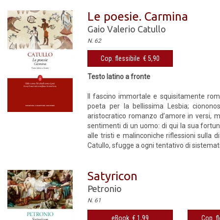
Le poesie. Carmina
Gaio Valerio Catullo
N. 62
Cop. flessibile € 5,90
Testo latino a fronte
Il fascino immortale e squisitamente roma
poeta per la bellissima Lesbia; cionono
aristocratico romanzo d’amore in versi, ma
sentimenti di un uomo: di qui la sua fortun
alle tristi e malinconiche riflessioni sulla 
Catullo, sfugge a ogni tentativo di sistemat
Satyricon
Petronio
N. 61
eBook € 1,99
Cop. fl