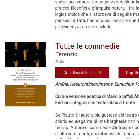
voglia accostarsi alla saggezza degli antic
princìpi filosofici e gl’impulsi naturali, f
logica stoica che si sforzava di seguire m
pensieri, infatti, hanno quasi sempre due 
provvidenza ma non esclude...
Tutte le commedie
Terenzio
N. 55
Cop. flessibile € 9,90
Cop. fl
Andria, Heautontimorúmenos, Eunuchus, P
Cura e versione poetica di Mario Scaffidi A
Edizioni integrali con testo latino a fronte
Se Plauto è l’autore più gustoso del teatro 
sobrio ed elegante di una borghesia non me
tempo. Autore di commedie d’introspezione i
di altri sentimenti, quali il senso dell’onore