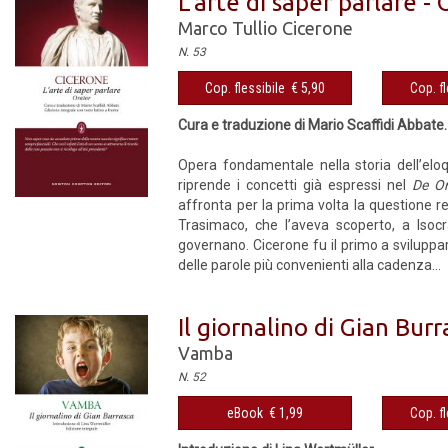
L'arte di saper parlare -
Marco Tullio Cicerone
N. 53
Cop. flessibile € 5,90
Cop. fl
Cura e traduzione di Mario Scaffidi Abbate. 
Opera fondamentale nella storia dell’el
riprende i concetti già espressi nel
De Or
affronta per la prima volta la questione r
Trasimaco, che l’aveva scoperto, a Isocr
governano. Cicerone fu il primo a sviluppa
delle parole più convenienti alla cadenza...
Il giornalino di Gian Burr
Vamba
N. 52
eBook € 1,99
Cop. fl