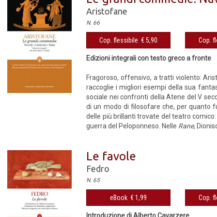
Aristofane
N. 66
Cop. flessibile € 5,90
Cop. fl
Edizioni integrali con testo greco a fronte
Fragoroso, offensivo, a tratti violento: Ar
raccoglie i migliori esempi della sua fanta
sociale nei confronti della Atene del V seco
di un modo di filosofare che, per quanto fu
delle più brillanti trovate del teatro comic
guerra del Peloponneso. Nelle
Rane
, Dionis
Le favole
Fedro
N. 65
eBook € 1,99
Cop. fl
Introduzione di Alberto Cavarzere