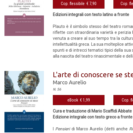
Cop. flessibile € 7,90
Cop. fl
Edizioni integrali con testo latino a fronte
Plauto è il simbolo stesso del teatro rom
riflette con straordinaria varietà e perizi
venuta a creare al suo tempo tra la cultur
intellettualità greca. La sua molteplice atti
spunti e di intrecci tematici tipici della sua 
alla nascita del teatro rinascimentale e della
L'arte di conoscere se ste
Marco Aurelio
N. 56
eBook € 1,99
Cop. fl
Cura e traduzione di Mario Scaffidi Abbate
Edizione integrale con testo greco a fronte
I
Pensieri
di Marco Aurelio (detti anche
Ri