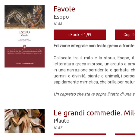
Favole
Esopo
N. 58
eBook € 1,99
Cop. fl
Edizione integrale con testo greco a fronte
Collocato tra il mito e la storia, Esopo, 
letteratura greca in prosa, un arguto e am
in una narrazione sorridente e garbata, c
uomini o divinità, piante o animali, i pe
sapidamente mimetica, che brilla per natural
Un capretto che stava sopra il tetto di una s
Le grandi commedie. Miles
Plauto
N. 57