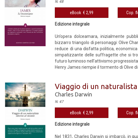
N. 48
eBook € 2,99
Cop. fl
Edizione integrale
Un’opera dolceamara, inizialmente pubbl
bizzarro triangolo di personaggi: Olive Ch
reduce di una disfatta politica, economica
simpatizzante delle suffragette che si tro
futuro luminoso nell’attivismo progressista
Henry James riempie il tormento di Olive di
Viaggio di un naturalist
Charles Darwin
N. 47
eBook € 2,99
Cop. fl
Edizione integrale
Nel 1831, Charles Darwin si imbarcò, in qua