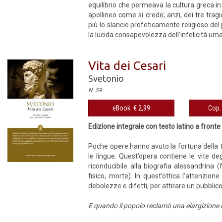
equilibrio che permeava la cultura greca in
apollineo come si crede; anzi, dei tre tragi
più lo slancio profeticamente religioso del
la lucida consapevolezza dell’infelicità uman
Vita dei Cesari
Svetonio
N. 59
eBook € 2,99
Cop. 
Edizione integrale con testo latino a fronte
Poche opere hanno avuto la fortuna della
le lingue. Quest’opera contiene le vite de
riconducibile alla biografia alessandrina (f
fisico, morte). In quest’ottica l’attenzio
debolezze e difetti, per attirare un pubblico
E quando il popolo reclamò una elargizione c