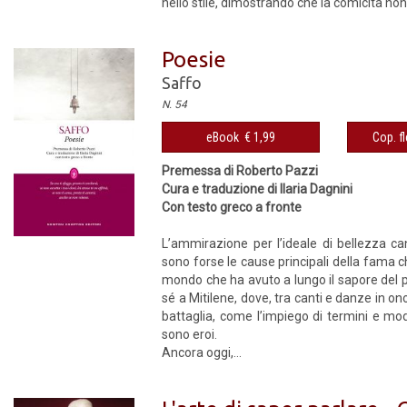
nello stile, dimostrando che la comicità non 
Poesie
Saffo
N. 54
eBook € 1,99
Cop. fl
Premessa di Roberto Pazzi
Cura e traduzione di Ilaria Dagnini
Con testo greco a fronte
L’ammirazione per l’ideale di bellezza ca
sono forse le cause principali della fama c
mondo che ha avuto a lungo il sapore del pr
sé a Mitilene, dove, tra canti e danze in o
battaglia, come l’impiego di termini e mo
sono eroi.
Ancora oggi,...