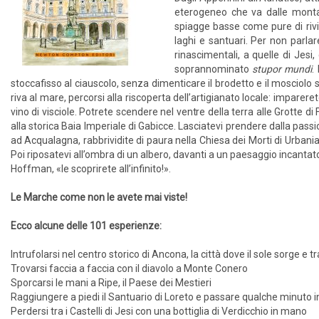
eterogeneo che va dalle montag
spiagge basse come pure di rivier
laghi e santuari. Per non parlare
rinascimentali, a quelle di Jesi
soprannominato
stupor mundi
.
stoccafisso al ciauscolo, senza dimenticare il brodetto e il mosciolo se
riva al mare, percorsi alla riscoperta dell’artigianato locale: imparerete
vino di visciole. Potrete scendere nel ventre della terra alle Grotte d
alla storica Baia Imperiale di Gabicce. Lasciatevi prendere dalla passi
ad Acqualagna, rabbrividite di paura nella Chiesa dei Morti di Urbania 
Poi riposatevi all’ombra di un albero, davanti a un paesaggio incanta
Hoffman, «le scoprirete all’infinito!».
Le Marche come non le avete mai viste!
Ecco alcune delle 101 esperienze:
Intrufolarsi nel centro storico di Ancona, la città dove il sole sorge e
Trovarsi faccia a faccia con il diavolo a Monte Conero
Sporcarsi le mani a Ripe, il Paese dei Mestieri
Raggiungere a piedi il Santuario di Loreto e passare qualche minuto 
Perdersi tra i Castelli di Jesi con una bottiglia di Verdicchio in mano