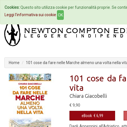
Cookies:
Questo sito utilizza cookie per funzionalità proprie. Se contin
Home
Autori
Eventi
Col
Leggi l'informativa sui cookie
OK
Home
101 cose da fare nelle Marche almeno una volta nella vit
101 cose da fa
vita
Chiara Giacobelli
€ 9,90
eBook
€ 6,99
Dagli Appennini all’Adriatico, at