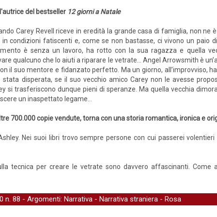
l'autrice del bestseller
12 giorni a Natale
ndo Carey Revell riceve in eredità la grande casa di famiglia, non ne è
in condizioni fatiscenti e, come se non bastasse, ci vivono un paio d
omento è senza un lavoro, ha rotto con la sua ragazza e quella vec
vare qualcuno che lo aiuti a riparare le vetrate… Angel Arrowsmith è un’art
 con il suo mentore e fidanzato perfetto. Ma un giorno, all’improvviso, ha 
stata disperata, se il suo vecchio amico Carey non le avesse propost
ey si trasferiscono dunque pieni di speranze. Ma quella vecchia dimor
nascere un inaspettato legame…
ltre 700.000 copie vendute, torna con una storia romantica, ironica e ori
Ashley. Nei suoi libri trovo sempre persone con cui passerei volentie
 sulla tecnica per creare le vetrate sono davvero affascinanti. Come
.0
n. 88 - Argomenti:
Narrativa
-
Narrativa straniera
-
Rosa