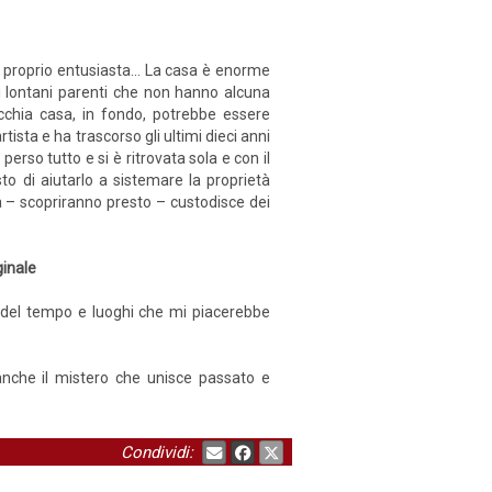
 proprio entusiasta... La casa è enorme
i lontani parenti che non hanno alcuna
chia casa, in fondo, potrebbe essere
ista e ha trascorso gli ultimi dieci anni
perso tutto e si è ritrovata sola e con il
o di aiutarlo a sistemare la proprietà
a – scopriranno presto – custodisce dei
ginale
ri del tempo e luoghi che mi piacerebbe
 anche il mistero che unisce passato e
Condividi: