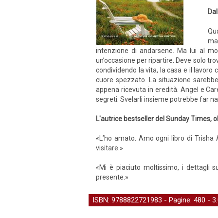
Dal
Qua
ma 
intenzione di andarsene. Ma lui al m
un’occasione per ripartire. Deve solo tro
condividendo la vita, la casa e il lavoro
cuore spezzato. La situazione sarebbe 
appena ricevuta in eredità. Angel e Car
segreti. Svelarli insieme potrebbe far 
L'autrice bestseller del Sunday Times, o
«L’ho amato. Amo ogni libro di Trisha 
visitare.»
«Mi è piaciuto moltissimo, i dettagli
presente.»
ISBN: 9788822721983 - Pagine: 480 -
3