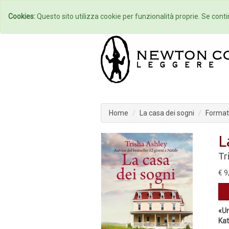
Home
Autori
Cookies:
Questo sito utilizza cookie per funzionalità proprie. Se contin
Home
La casa dei sogni
Formato
L
Tr
€ 9
«Un
Kat