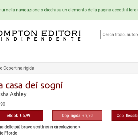
Eventi
Collane
Newsletter
Ebo
ui nella navigazione o clicchi su un elemento della pagina accetti il loro 
 Copertina rigida
a casa dei sogni
isha Ashley
,90
eBook
€ 5,99
Cop. rigida
€ 9,90
Cop. flessibi
a delle più brave scrittrici in circolazione.»
ie Fforde