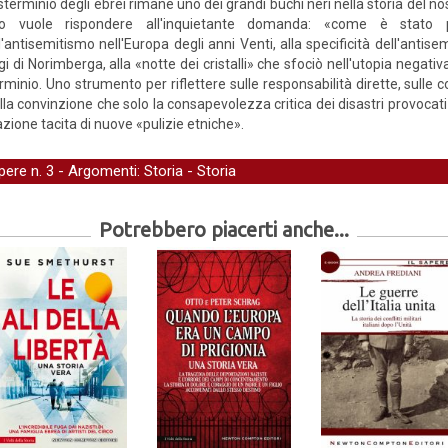
sterminio degli ebrei rimane uno dei grandi buchi neri nella storia del nos
bro vuole rispondere all'inquietante domanda: «come è stato po
l'antisemitismo nell'Europa degli anni Venti, alla specificità dell'antis
gi di Norimberga, alla «notte dei cristalli» che sfociò nell'utopia negativ
rminio. Uno strumento per riflettere sulle responsabilità dirette, sulle 
lla convinzione che solo la consapevolezza critica dei disastri provocati
tazione tacita di nuove «pulizie etniche».
apere
n. 3 - Argomenti:
Storia
-
Storia
Potrebbero piacerti anche...