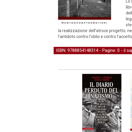
Lo 
li
del
leg
ste
la realizzazione dell'atroce progetto; ne
l'antidoto contro l'oblio e contro l'accet
ISBN: 9788854148314 - Pagine: 0 -
il s