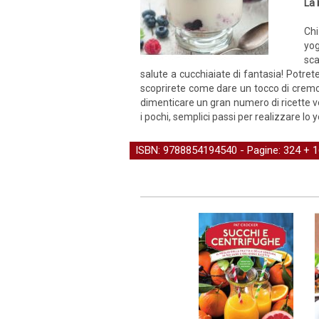
La 
Chi
yog
sca
salute a cucchiaiate di fantasia! Potret
scoprirete come dare un tocco di cremos
dimenticare un gran numero di ricette ve
i pochi, semplici passi per realizzare lo 
ISBN: 9788854194540 - Pagine: 324 + 16 