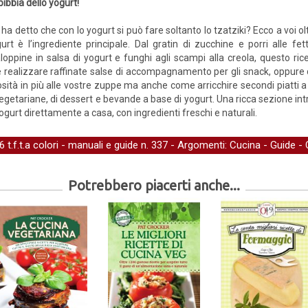
bibbia dello yogurt!
 ha detto che con lo yogurt si può fare soltanto lo tzatziki? Ecco a voi olt
urt è l’ingrediente principale. Dal gratin di zucchine e porri alle f
loppine in salsa di yogurt e funghi agli scampi alla creola, questo ri
e realizzare raffinate salse di accompagnamento per gli snack, oppure d
ità in più alle vostre zuppe ma anche come arricchire secondi piatti a 
getariane, di dessert e bevande a base di yogurt. Una ricca sezione int
yogurt direttamente a casa, con ingredienti freschi e naturali.
t.f.t.a colori -
manuali e guide
n. 337 - Argomenti:
Cucina
-
Guide
-
Potrebbero piacerti anche...