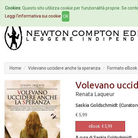
Cookies:
Questo sito utilizza cookie per funzionalità proprie. Se contin
Home
Autori
Eventi
Col
Leggi l'informativa sui cookie
OK
Home
Volevano uccidere anche la speranza
Formato eBook
Volevano uccid
Renata Laqueur
Saskia Goldschmidt (Curator
€ 5,99
eBook
€ 5,99
A cura di Saskia Goldschmidt