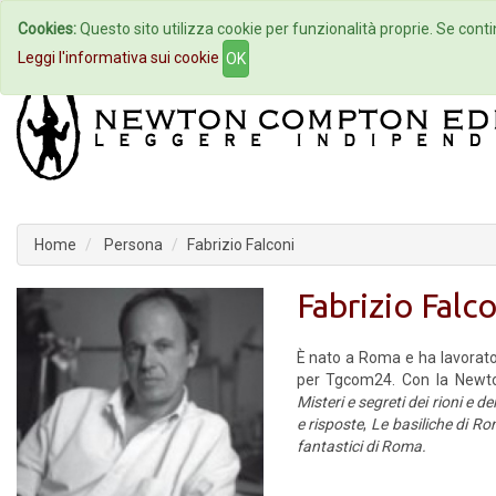
Cookies:
Questo sito utilizza cookie per funzionalità proprie. Se contin
Home
Autori
Eventi
Col
Leggi l'informativa sui cookie
OK
Home
Persona
Fabrizio Falconi
Fabrizio Falco
È nato a Roma e ha lavorato 
per Tgcom24. Con la Newt
Misteri e segreti dei rioni e d
e risposte
,
Le basiliche di R
fantastici di Roma.