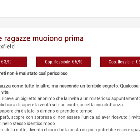
e ragazze muoiono prima
xfield
eBook € 3,99
Cop. flessibile € 5,90
Cop. fles
eti non è mai stato così pericoloso
azza come tutte le altre, ma nasconde un terribile segreto. Qualcosa d
 vita.
o riceve un biglietto anonimo che la invita a un misterioso appuntamento
ichiara di sapere la verità sul suo conto, accetta con riluttanza.
 sapere chi è stato, o almeno di prendere tempo.
 però, scopre con sorpresa di non essere l’unica ad aver ricevuto l’invi
ti nello stesso identico modo.
re della notte, diventa chiaro che la posta in gioco potrebbe essere spa