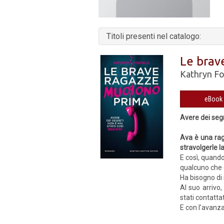
Titoli presenti nel catalogo:
Le brav
Kathryn Fo
Avere dei segr
Ava è una rag
stravolgerle la
E così, quand
qualcuno che d
Ha bisogno di
Al suo arrivo,
stati contatta
E con l’avanza