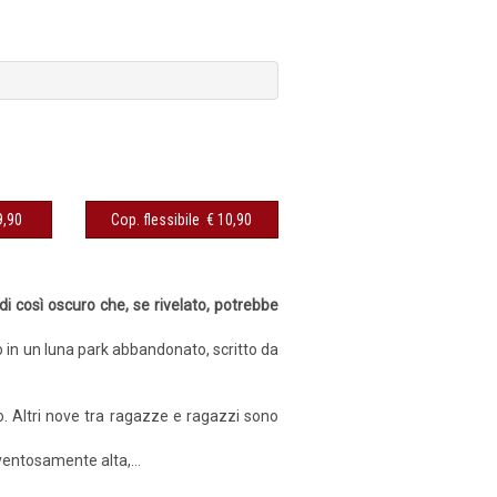
sibile € 9,90
Cop. flessibile € 10,90
i così oscuro che, se rivelato, potrebbe
 in un luna park abbandonato, scritto da
to. Altri nove tra ragazze e ragazzi sono
ventosamente alta,...