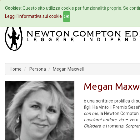
Cookies:
Questo sito utilizza cookie per funzionalità proprie. Se contin
Home
Autori
Eventi
Col
Leggi l'informativa sui cookie
OK
Home
Persona
Megan Maxwell
Megan Maxwe
è una scrittrice prolifica d
figli. Ha vinto il Premio Se
con me
, la Newton Compton 
Lasciami andare via
– vero 
Chiedere
, e i romanzi
Sorpre