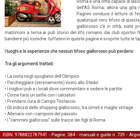
Roma è una città capace di lasci
dell’AS Roma, allora una gita n
Pagnini conduce il lettore di fe
qualunque vero tifoso di questa
giallorosso c’è in città, siate 
matrimoni a tema ai pub storici del tifo romano; dai club sportivi fr
bandiere più iconiche: tuffatevi in queste pagine e scoprite tutte le 
I luoghi e le esperienze che nessun tifoso giallorosso può perdersi
Tra gli argomenti trattati:
• La visita negli spogliatoi dell'Olimpico
• Parcheggiare (serenamente) vicino allo Stadio
• I migliori pub e i locali dove commentare e vedere le partite
• Come farsi un selfie con i calciatori
• Prendersi cura di Campo Testaccio
• Gli indirizzi dello shopping giallorosso, tra cimeli e maglie vintage
• Allenarsi con i campioni del passato
• I "cammini giallorossi" sulle tracce dei figli di Roma
ISBN: 9788822787941 - Pagine: 384 -
manuali e guide
n. 739 - Argo