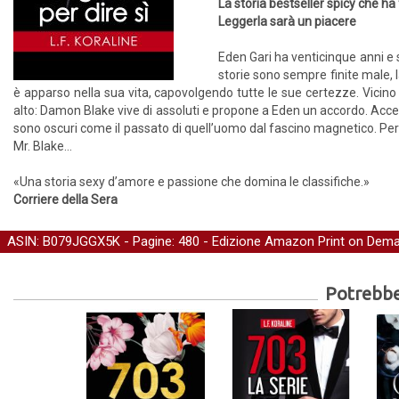
La storia bestseller spicy che ha
Leggerla sarà un piacere
Eden Gari ha venticinque anni e 
storie sono sempre finite male,
è apparso nella sua vita, capovolgendo tutte le sue certezze. Vicino
alto: Damon Blake vive di assoluti e propone a Eden un accordo. Accetta
sono oscuri come il passato di quell’uomo dal fascino magnetico. Per la 
Mr. Blake…
«Una storia sexy d’amore e passione che domina le classifiche.»
Corriere della Sera
ASIN: B079JGGX5K - Pagine: 480 -
Edizione Amazon Print on Dem
Potrebber