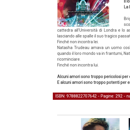
Il 
La 
Bri
sco
cattedra all'Università di Londra e lo 
lasciando alle spalle il suo tragico passa
Finché non incontra lei.
Natasha Trudeau amava un uomo così tan
quando il loro mondo va in frantumi, Nat
ricominciare.
Finché non incontra lui.
Alcuni amori sono troppo pericolosi per 
E alcuni amori sono troppo potenti per e
ISBN: 9788822707642 - Pagine: 292 -
n