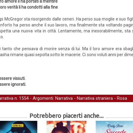
loro amore li ha portati a mentire
loro verità li ha condotti alla fine
gs McGregor sta risorgendo dalle ceneri. Ha perso sua moglie e suo figlio
nforto ha perso anche il suo lavoro, ma finalmente sta voltando pagin
aspetta una nuova vita in città. Lentamente, ma inesorabilmente, sta 
to.
to che pensava di morire senza di lui. Ma il loro amore era sbagliato
asha rimane quasi sepolta sotto le macerie. Ci sono voluti anni per dime
essere vissuti.
ssere ignorati.
arrativa
n. 1554 - Argomenti:
Narrativa
-
Narrativa straniera
-
Rosa
Potrebbero piacerti anche...