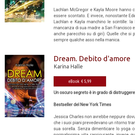
Lachlan McGregor e Kayla Moore hanno com
essere scontato. E invece, nonostante Edi
Lachlan e Kayla manchino le scintille: la
mancanza di sua madre a San Francisco e l
anche parecchio su di giri). Quelle che 
sempre qualche asso nella manica.
Dream. Debito d'amore
Karina Halle
eBook € 5,99
Un oscuro segreto è in grado di distrugger
Bestseller del New York Times
Jessica Charles non avrebbe neppure dovuto
che i suoi piani prevedevano un ritorno tra
sua sorella. Senza dimenticare lo yoga 
normalissima vita rassicurante, invece q