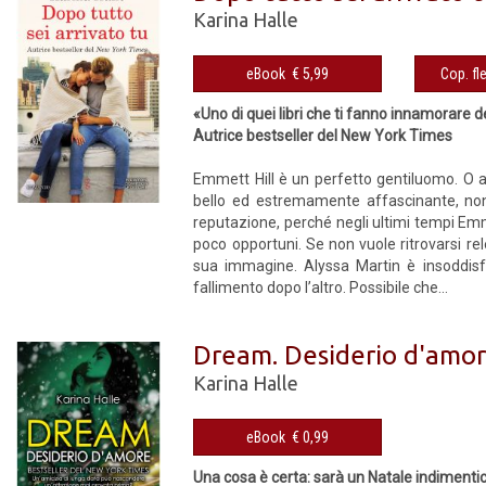
Karina Halle
eBook € 5,99
«Uno di quei libri che ti fanno innamorare d
Autrice bestseller del New York Times
Emmett Hill è un perfetto gentiluomo. O 
bello ed estremamente affascinante, non d
reputazione, perché negli ultimi tempi Emm
poco opportuni. Se non vuole ritrovarsi re
sua immagine. Alyssa Martin è insoddisfa
fallimento dopo l’altro. Possibile che...
Dream. Desiderio d'amo
Karina Halle
eBook € 0,99
Una cosa è certa: sarà un Natale indimentic