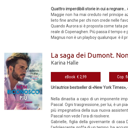
Quattro imperdibili storie in cui a regnare
Maggie non ha mai creduto nel principe az
lieto fine anche per chi non crede nelle fav
Quando Aurora si è proposta come tata per u
reale di Copenaghen. Più passa il tempo e 
Magnus non è un playboy qualunque: è il pri
La saga dei Dumont. Non 
Karina Halle
eBook € 2,99
Un'autrice bestseller di «New York Times»,
Nella dinastia a capo di un imponente imp
Pascal. Ogni trasgressione, per lui, è un p
più impegnativa della sua nuova assistente
Pascal non vede l'ora di risolvere.
Gabrielle, figlia della governante di cas
l'adolescente goffa di un tempo: ha accum