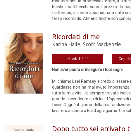
manterranno la promessa? Bram, il fratell
Nicola. I battibecchi sono il prezzo da pa
frattempo, si sente abbandonata dalle sue 
terzo incomodo. Almeno finché non conosce L
Ricordati di me
Karina Halle
,
Scott Mackenzie
eBook € 5,99
Non aver paura di inseguire i tuoi sogni
Mi chiamo Lael Ramsey e credo di essere ne
guardasse non ha mai avuto importanza. B
tutta la mia vita. Ho sempre trovato ingius
grande ascendente su di lui... L’opposto d
fossi. Oggi è il giorno della mia audizione
lavorerò accanto a Brad ogni giorno. C’è solo
Dopo tutto sei arrivato 