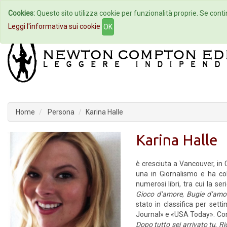
Cookies:
Questo sito utilizza cookie per funzionalità proprie. Se contin
Home
Autori
Eventi
Col
Leggi l'informativa sui cookie
OK
Home
Persona
Karina Halle
Karina Halle
è cresciuta a Vancouver, in
una in Giornalismo e ha col
numerosi libri, tra cui la ser
Gioco d’amore
,
Bugie d’amo
stato in classifica per set
Journal» e «USA Today». Co
Dopo tutto sei arrivato tu
,
Ri