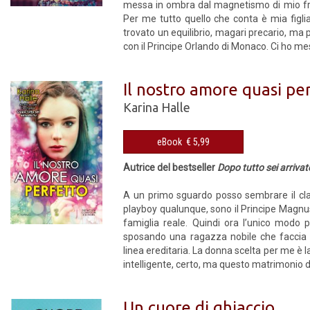
messa in ombra dal magnetismo di mio frate
Per me tutto quello che conta è mia figli
trovato un equilibrio, magari precario, ma 
con il Principe Orlando di Monaco. Ci ho me
Il nostro amore quasi pe
Karina Halle
eBook € 5,99
Autrice del bestseller
Dopo tutto sei arrivat
A un primo sguardo posso sembrare il cla
playboy qualunque, sono il Principe Magnu
famiglia reale. Quindi ora l’unico modo 
sposando una ragazza nobile che faccia r
linea ereditaria. La donna scelta per me è la
intelligente, certo, ma questo matrimonio di
Un cuore di ghiaccio