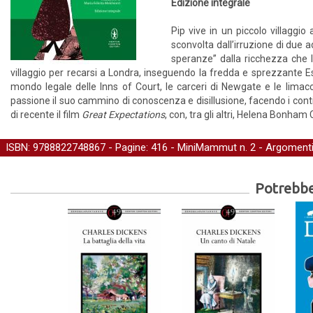
Edizione integrale
Pip vive in un piccolo villaggi
sconvolta dall’irruzione di due a
speranze” dalla ricchezza che l
villaggio per recarsi a Londra, inseguendo la fredda e sprezzante Este
mondo legale delle Inns of Court, le carceri di Newgate e le lima
passione il suo cammino di conoscenza e disillusione, facendo i conti 
di recente il film
Great Expectations
, con, tra gli altri, Helena Bonham
ISBN: 9788822748867 - Pagine: 416 -
MiniMammut
n. 2 - Argoment
Potrebber