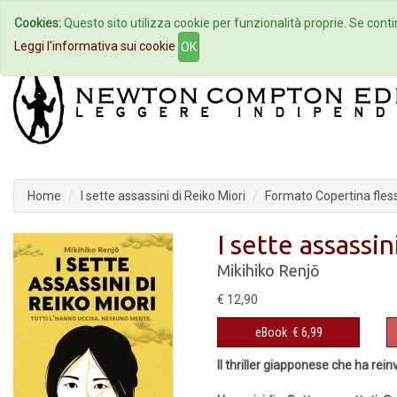
Cookies:
Questo sito utilizza cookie per funzionalità proprie. Se contin
Home
Autori
Eventi
Col
Leggi l'informativa sui cookie
OK
Home
I sette assassini di Reiko Miori
Formato Copertina fless
I sette assassin
Mikihiko Renjō
€ 12,90
eBook
€ 6,99
Il thriller giapponese che ha reinv