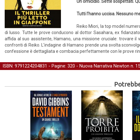
Un omicidio. Sette sospettati. Qu
Tutti l’hanno uccisa. Nessuno m
Reiko Miori, la top model nume
di lusso. Tutte le prove conducono al dottor Sasahara, ex fidanzato 
affida al suo assistente, Hamano, una missione cruciale: trovare il
confronti di Reiko. L’indagine di Hamano prende una svolta sconvolgen
confessione è dettagliata e combacia perfettamente con le prove rinv
ISBN: 9791224204831 - Pagine: 320 -
Nuova Narrativa Newton
n. 1
Potrebber