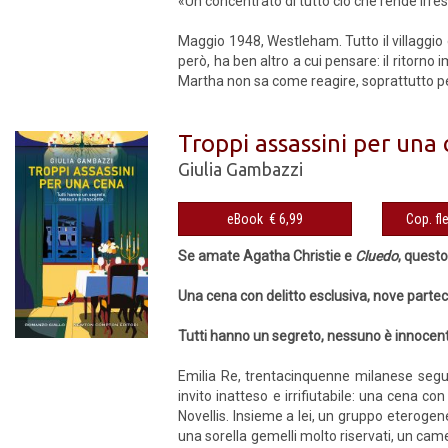
«Un concentrato di tutto ciò che rende irres
Maggio 1948, Westleham. Tutto il villaggio è
però, ha ben altro a cui pensare: il ritorn
Martha non sa come reagire, soprattutto pe
Troppi assassini per una
Giulia Gambazzi
eBook € 6,99
Se amate Agatha Christie e
Cluedo
, questo
Una cena con delitto esclusiva, nove partec
Tutti hanno un segreto, nessuno è innocen
Emilia Re, trentacinquenne milanese segui
invito inatteso e irrifiutabile: una cena co
Novellis. Insieme a lei, un gruppo eteroge
una sorella gemelli molto riservati, un camer