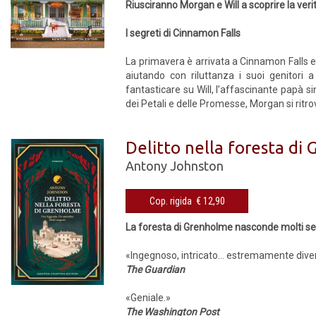
Riusciranno Morgan e Will a scoprire la veri
I segreti di Cinnamon Falls
La primavera è arrivata a Cinnamon Falls e 
aiutando con riluttanza i suoi genitori 
fantasticare su Will, l’affascinante papà sin
dei Petali e delle Promesse, Morgan si ritro
Delitto nella foresta di
Antony Johnston
Cop. rigida € 12,90
La foresta di Grenholme nasconde molti segr
«Ingegnoso, intricato... estremamente dive
The Guardian
«Geniale.»
The Washington Post