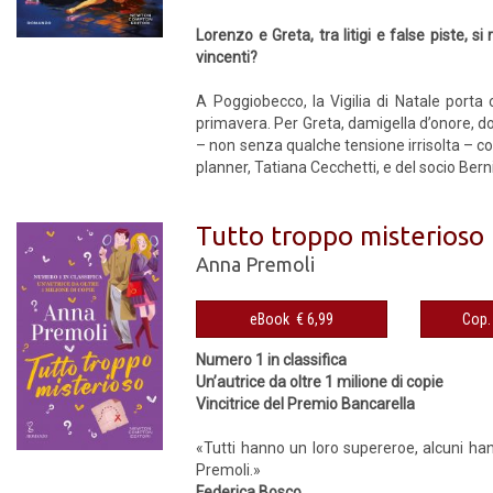
Lorenzo e Greta, tra litigi e false piste, s
vincenti?
A Poggiobecco, la Vigilia di Natale port
primavera. Per Greta, damigella d’onore, do
– non senza qualche tensione irrisolta – c
planner, Tatiana Cecchetti, e del socio Ber
Tutto troppo misterioso
Anna Premoli
eBook € 6,99
Numero 1 in classifica
Un’autrice da oltre 1 milione di copie
Vincitrice del Premio Bancarella
«Tutti hanno un loro supereroe, alcuni ha
Premoli.»
Federica Bosco