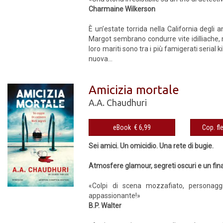
Charmaine Wilkerson
È un’estate torrida nella California degli
Margot sembrano condurre vite idilliache, ma
loro mariti sono tra i più famigerati serial 
nuova...
Amicizia mortale
A.A. Chaudhuri
eBook € 6,99
Sei amici. Un omicidio. Una rete di bugie.
Atmosfere glamour, segreti oscuri e un finale 
«Colpi di scena mozzafiato, personagg
appassionante!»
B.P. Walter