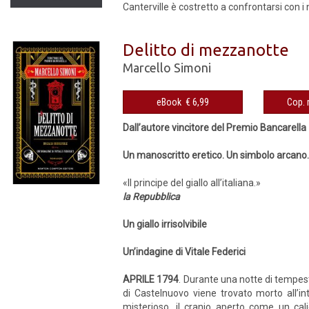
Canterville è costretto a confrontarsi con i n
Delitto di mezzanotte
Marcello Simoni
eBook € 6,99
Dall’autore vincitore del Premio Bancarella
Un manoscritto eretico. Un simbolo arcano.
«Il principe del giallo all’italiana.»
la Repubblica
Un giallo irrisolvibile
Un’indagine di Vitale Federici
APRILE 1794
. Durante una notte di tempes
di Castelnuovo viene trovato morto all’in
misterioso, il cranio aperto come un cali