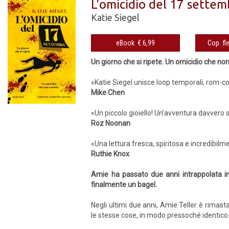
L'omicidio del 17 settem
Katie Siegel
eBook € 6,99
Un giorno che si ripete. Un omicidio che no
«Katie Siegel unisce loop temporali, rom-c
Mike Chen
«Un piccolo gioiello! Un’avventura davvero so
Roz Noonan
«Una lettura fresca, spiritosa e incredibil
Ruthie Knox
Amie ha passato due anni intrappolata in
finalmente un bagel.
Negli ultimi due anni, Amie Teller è rimasta
le stesse cose, in modo pressoché identico. 