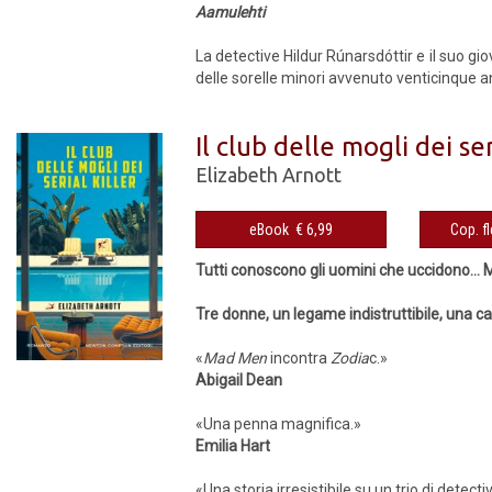
Aamulehti
La detective Hildur Rúnarsdóttir e il suo g
delle sorelle minori avvenuto venticinque an
Il club delle mogli dei ser
Elizabeth Arnott
eBook € 6,99
Tutti conoscono gli uomini che uccidono… M
Tre donne, un legame indistruttibile, una cacc
«
Mad Men
incontra
Zodia
c.»
Abigail Dean
«Una penna magnifica.»
Emilia Hart
«Una storia irresistibile su un trio di detec