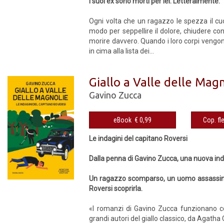
I suoi ex sono morti per lei. Letteralmente.
Ogni volta che un ragazzo le spezza il cuor
modo per seppellire il dolore, chiudere con 
morire davvero. Quando i loro corpi vengono
in cima alla lista dei...
Giallo a Valle delle Mag
Gavino Zucca
eBook € 0,99
Le indagini del capitano Roversi
Dalla penna di Gavino Zucca, una nuova ind
Un ragazzo scomparso, un uomo assassinato
Roversi scoprirla.
«I romanzi di Gavino Zucca funzionano co
grandi autori del giallo classico, da Agatha