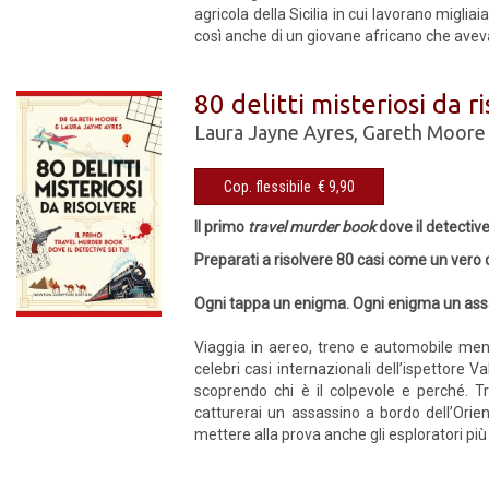
agricola della Sicilia in cui lavorano migliai
così anche di un giovane africano che aveva
80 delitti misteriosi da r
Laura Jayne Ayres
,
Gareth Moore
Cop. flessibile € 9,90
Il primo
travel murder book
dove il detective
Preparati a risolvere 80 casi come un vero 
Ogni tappa un enigma. Ogni enigma un ass
Viaggia in aereo, treno e automobile ment
celebri casi internazionali dell’ispettore V
scoprendo chi è il colpevole e perché. Tr
catturerai un assassino a bordo dell’Orien
mettere alla prova anche gli esploratori più e