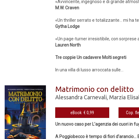
«Avvincente, ingegnoso e di grande atmos
M.W. Craven
«Un thriller serrato e totalizzante... mi ha t
Gytha Lodge
«Un page-turner irresistibile, con sorprese a
Lauren North
Tre coppie Un cadavere Molti segreti
In una villa di lusso arroccata sulle...
Matrimonio con delitto
Alessandra Carnevali
,
Marzia Elis
eBook € 0,99
Un nuovo caso per L’agenzia dei cuori in fu
A Poggiobecco è tempo di fiori d’arancio… E 