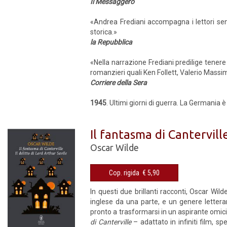
Il Messaggero
«Andrea Frediani accompagna i lettori sen
storica.»
la Repubblica
«Nella narrazione Frediani predilige tenere 
romanzieri quali Ken Follett, Valerio Mass
Corriere della Sera
1945
. Ultimi giorni di guerra. La Germania è
Il fantasma di Canterville
Oscar Wilde
Cop. rigida € 5,90
In questi due brillanti racconti, Oscar Wild
inglese da una parte, e un genere letterari
pronto a trasformarsi in un aspirante omic
di Canterville
– adattato in infiniti film, sp