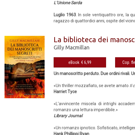
L’Unione Sarda
Luglio 1963
. In sole ventiquattro ore, la 
ragazzo di quattordici anni, ospite del vicin
La biblioteca dei manoscr
Gilly Macmillan
eBook € 6,99
Un manoscritto perduto. Due ordini rivali. U
«Un thriller mozzafiato, se avete amato
Il 
Harriet Tyce
«L’avvincente miscela di intrighi accadem
romanzo una lettura imperdibile.»
Library Journal
«Un romanzo ipnotico. Sofisticato, intellig
Hank Phillippi Ryan