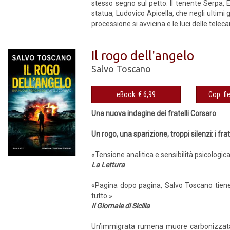
stesso segno sul petto. Il tenente Serpa, Ev
statua, Ludovico Apicella, che negli ultim
processione si avvicina e le luci delle tele
Il rogo dell'angelo
Salvo Toscano
eBook € 6,99
Una nuova indagine dei fratelli Corsaro
Un rogo, una sparizione, troppi silenzi: i fr
«Tensione analitica e sensibilità psicolog
La Lettura
«Pagina dopo pagina, Salvo Toscano tiene so
tutto.»
Il Giornale di Sicilia
Un’immigrata rumena muore carbonizzata ne