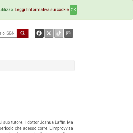
okstore
Contatti
utilizzo.
Leggi l'informativa sui cookie
OK
l suo tutore, il dottor Joshua Laffin. Ma
 pericolo che adesso corre. L'improvvisa