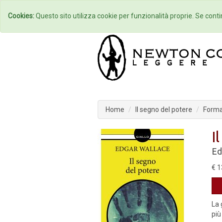
Home
Autori
Cookies:
Questo sito utilizza cookie per funzionalità proprie. Se contin
Home
Il segno del potere
Format
I
Ed
€ 1
La 
più