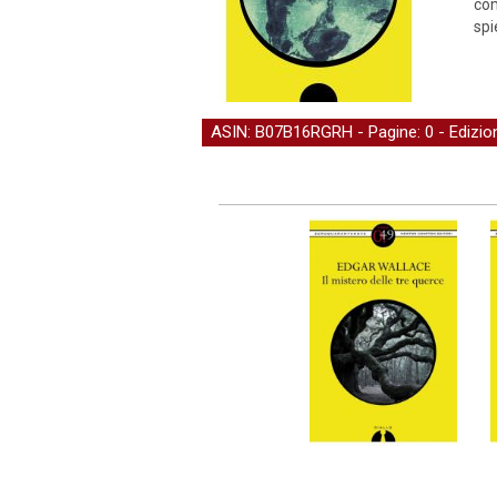
com
spi
ASIN: B07B16RGRH - Pagine: 0 -
Edizi