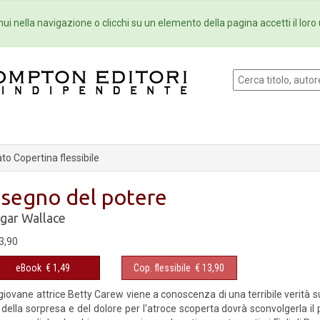
Eventi
Collane
Newsletter
Ebo
ui nella navigazione o clicchi su un elemento della pagina accetti il loro 
o Copertina flessibile
l segno del potere
gar Wallace
3,90
eBook
€ 1,49
Cop. flessibile
€ 13,90
giovane attrice Betty Carew viene a conoscenza di una terribile verità su
 della sorpresa e del dolore per l'atroce scoperta dovrà sconvolgerla il