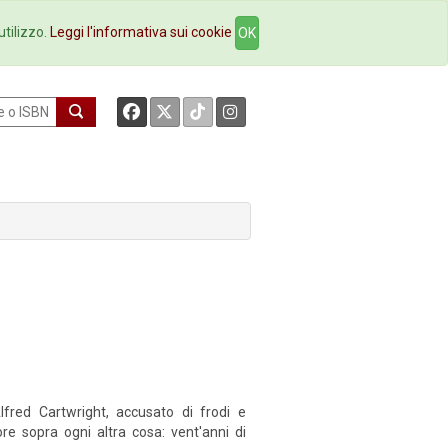
okstore
Contatti
utilizzo.
Leggi l'informativa sui cookie
OK
lfred Cartwright, accusato di frodi e
re sopra ogni altra cosa: vent'anni di