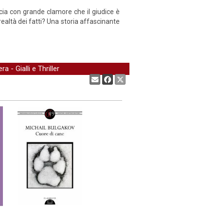
ia con grande clamore che il giudice è
realtà dei fatti? Una storia affascinante
era
-
Gialli e Thriller
Condividi: