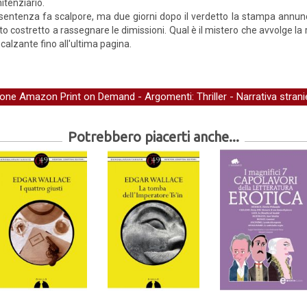
itenziario.
sentenza fa scalpore, ma due giorni dopo il verdetto la stampa annunc
to costretto a rassegnare le dimissioni. Qual è il mistero che avvolge la 
ncalzante fino all'ultima pagina.
ione Amazon Print on Demand
- Argomenti:
Thriller
-
Narrativa strani
Potrebbero piacerti anche...