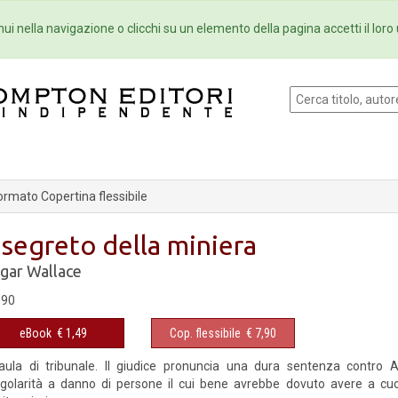
Eventi
Collane
Newsletter
Ebo
ui nella navigazione o clicchi su un elemento della pagina accetti il loro 
ormato Copertina flessibile
l segreto della miniera
gar Wallace
,90
eBook
€ 1,49
Cop. flessibile
€ 7,90
aula di tribunale. Il giudice pronuncia una dura sentenza contro A
egolarità a danno di persone il cui bene avrebbe dovuto avere a cuo