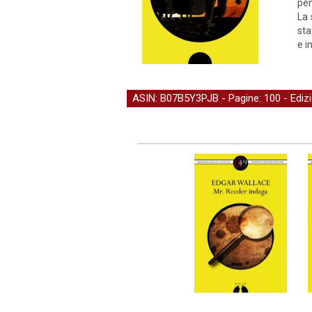
pen
La 
sta
e i
ASIN: B07B5Y3PJB - Pagine: 100 -
Ediz