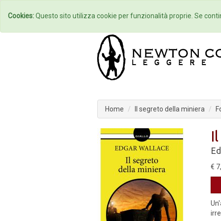
Home
Autori
Cookies:
Questo sito utilizza cookie per funzionalità proprie. Se contin
Home
Il segreto della miniera
F
I
Ed
€ 7
Un'
irr