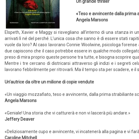
Un grande thriller
«Teso e avvincente dalla prima a
Angela Marsons
Elspeth, Xavier e Maggy si risvegliano all’interno di una stanza in 
arrivati lì né del perché. L’unica cosa che sanno è di essere stati ra
vuole da loro? Al caso lavorano Connie Woolwine, psicologa forense am
due capiscono che il caso potrebbe essere in qualche modo collegato
preso di mira proprio queste persone tra tutte, e bisogna scoprire qua
Mentre i tre cercano di districarsi attraverso gli indizi e i segreti cel
lavorano febbrilmente per ritrovarli. Ma il tempo sta per scadere, e i
Un’autrice da oltre un milione di copie vendute
«Un viaggio mozzafiato, teso e avvincente, dalla prima strabiliante sc
Angela Marsons
«Geniale! Una storia che vi catturerà e non vi lascerà più andare.»
Jeffery Deaver
«Deliziosamente cupo e avvincente, vi incatenerà alla pagina e vi farà 
Caroline Mitchell