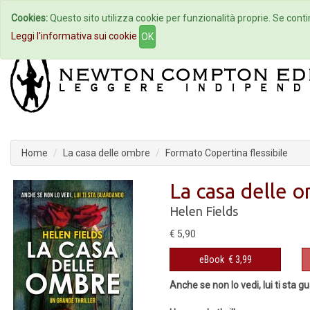
Cookies:
Questo sito utilizza cookie per funzionalità proprie. Se contin
Home
Autori
Eventi
Col
Leggi l'informativa sui cookie
OK
Home
La casa delle ombre
Formato Copertina flessibile
La casa delle 
Helen Fields
€ 5,90
eBook
€ 3,99
Anche se non lo vedi, lui ti sta 