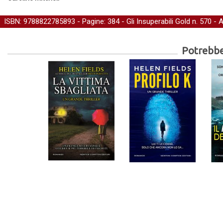
ISBN: 9788822785893 - Pagine: 384 -
Gli Insuperabili Gold
n. 570 - 
Potrebber