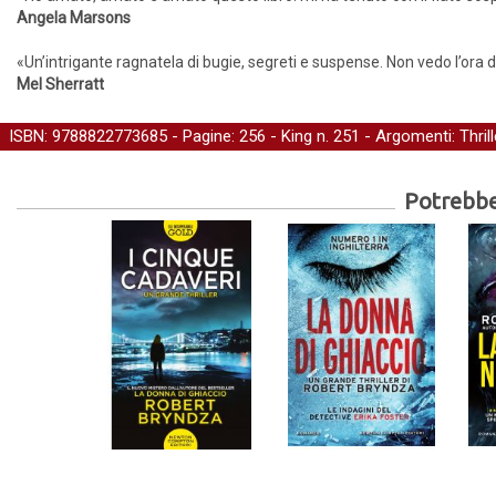
Angela Marsons
«Un’intrigante ragnatela di bugie, segreti e suspense. Non vedo l’ora d
Mel Sherratt
ISBN: 9788822773685 - Pagine: 256 -
King
n. 251 - Argomenti:
Thrill
Potrebber