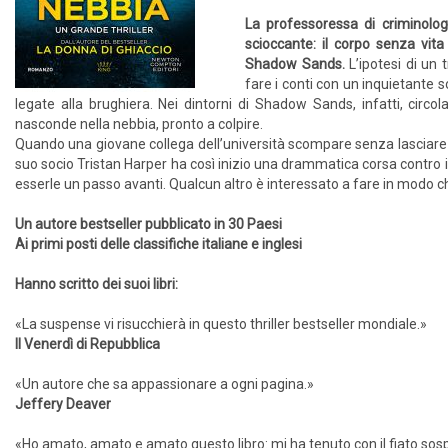
La professoressa di criminolog
scioccante: il corpo senza vita
Shadow Sands.
L’ipotesi di un
fare i conti con un inquietante 
legate alla brughiera. Nei dintorni di Shadow Sands, infatti, cir
nasconde nella nebbia, pronto a colpire.
Quando una giovane collega dell’università scompare senza lasciare t
suo socio Tristan Harper ha così inizio una drammatica corsa contro il 
esserle un passo avanti. Qualcun altro è interessato a fare in modo 
Un autore bestseller pubblicato in 30 Paesi
Ai primi posti delle classifiche italiane e inglesi
Hanno scritto dei suoi libri:
«La suspense vi risucchierà in questo thriller bestseller mondiale.»
Il Venerdì di Repubblica
«Un autore che sa appassionare a ogni pagina.»
Jeffery Deaver
«Ho amato, amato e amato questo libro: mi ha tenuto con il fiato sospe