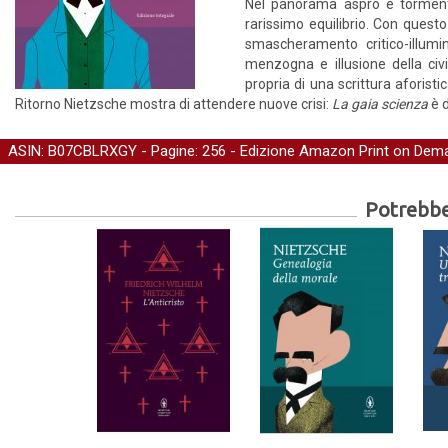
Nel panorama aspro e tormenta
rarissimo equilibrio. Con questo
smascheramento critico-illumi
menzogna e illusione della civ
propria di una scrittura aforisti
Ritorno Nietzsche mostra di attendere nuove crisi:
La gaia scienza
è d
ASIN: B07CBLRXGY - Pagine: 256 -
Edizione Amazon Print on Dem
Potrebber