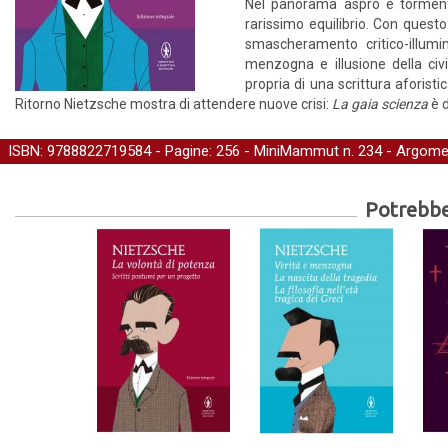
Nel panorama aspro e tormenta
rarissimo equilibrio. Con questo
smascheramento critico-illumi
menzogna e illusione della civ
propria di una scrittura aforisti
Ritorno Nietzsche mostra di attendere nuove crisi:
La gaia scienza
è d
ISBN: 9788822719584 - Pagine: 256 -
MiniMammut
n. 234 - Argome
Potrebber