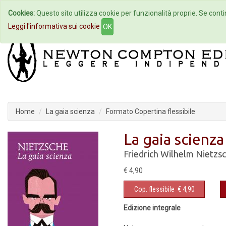
Cookies:
Questo sito utilizza cookie per funzionalità proprie. Se contin
Home
Autori
Eventi
Col
Leggi l'informativa sui cookie
OK
Home
La gaia scienza
Formato Copertina flessibile
La gaia scienza
Friedrich Wilhelm Nietzs
€ 4,90
Cop. flessibile
€ 4,90
Edizione integrale