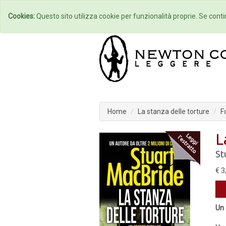
Home
Autori
Cookies:
Questo sito utilizza cookie per funzionalità proprie. Se contin
Home
La stanza delle torture
F
L
St
€ 3
Un 