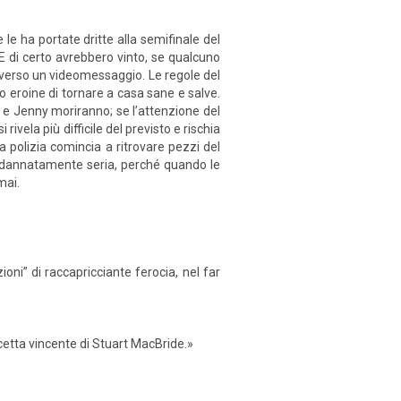
le ha portate dritte alla semifinale del
. E di certo avrebbero vinto, se qualcuno
raverso un videomessaggio. Le regole del
ro eroine di tornare a casa sane e salve.
n e Jenny moriranno; se l’attenzione del
ivela più difficile del previsto e rischia
la polizia comincia a ritrovare pezzi del
è dannatamente seria, perché quando le
mai.
oni” di raccapricciante ferocia, nel far
etta vincente di Stuart MacBride.»