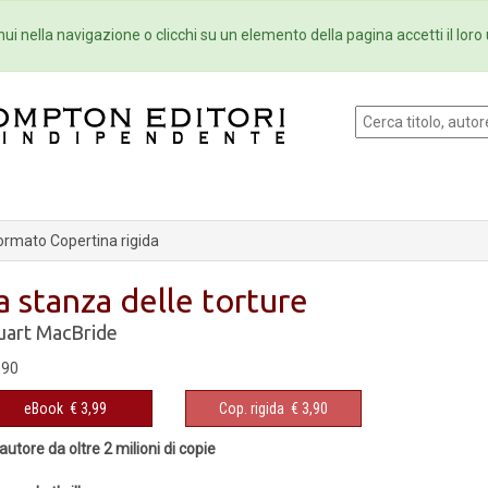
Eventi
Collane
Newsletter
Ebo
ui nella navigazione o clicchi su un elemento della pagina accetti il loro 
ormato Copertina rigida
a stanza delle torture
uart MacBride
,90
eBook
€ 3,99
Cop. rigida
€ 3,90
autore da oltre 2 milioni di copie