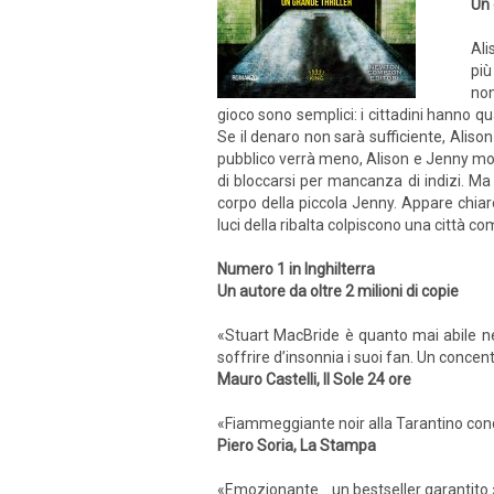
Un 
Ali
più
non
gioco sono semplici: i cittadini hanno qu
Se il denaro non sarà sufficiente, Alis
pubblico verrà meno, Alison e Jenny morir
di bloccarsi per mancanza di indizi. Ma m
corpo della piccola Jenny. Appare chia
luci della ribalta colpiscono una città 
Numero 1 in Inghilterra
Un autore da oltre 2 milioni di copie
«Stuart MacBride è quanto mai abile nell
soffrire d’insonnia i suoi fan. Un concent
Mauro Castelli, Il Sole 24 ore
«Fiammeggiante noir alla Tarantino cond
Piero Soria, La Stampa
«Emozionante… un bestseller garantito.