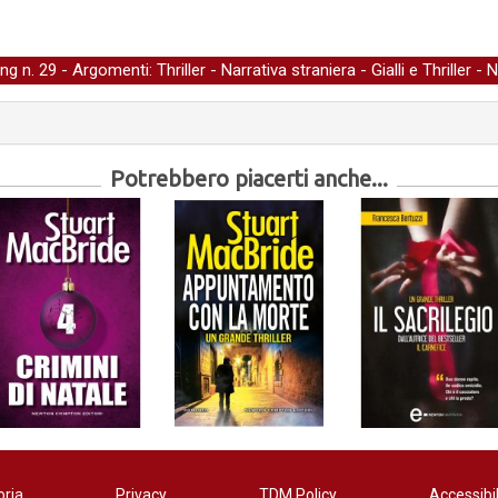
ing
n. 29 - Argomenti:
Thriller
-
Narrativa straniera
-
Gialli e Thriller
-
N
Potrebbero piacerti anche...
oria
Privacy
TDM Policy
Accessibil