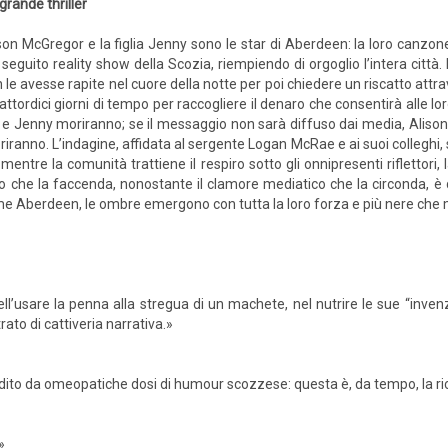
grande thriller
son McGregor e la figlia Jenny sono le star di Aberdeen: la loro canzone 
 seguito reality show della Scozia, riempiendo di orgoglio l’intera città
 le avesse rapite nel cuore della notte per poi chiedere un riscatto att
attordici giorni di tempo per raccogliere il denaro che consentirà alle lo
on e Jenny moriranno; se il messaggio non sarà diffuso dai media, Aliso
anno. L’indagine, affidata al sergente Logan McRae e ai suoi colleghi, si r
entre la comunità trattiene il respiro sotto gli onnipresenti riflettori, 
ro che la faccenda, nonostante il clamore mediatico che la circonda, 
come Aberdeen, le ombre emergono con tutta la loro forza e più nere che 
’usare la penna alla stregua di un machete, nel nutrire le sue “invenzi
rato di cattiveria narrativa.»
ito da omeopatiche dosi di humour scozzese: questa è, da tempo, la ric
»