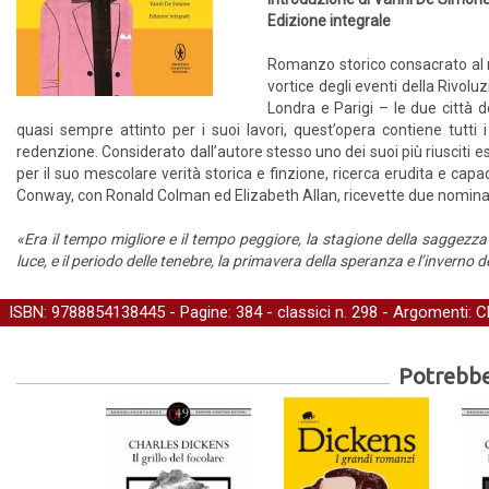
Edizione integrale
Romanzo storico consacrato al 
vortice degli eventi della Rivol
Londra e Parigi – le due città de
quasi sempre attinto per i suoi lavori, quest’opera contiene tutti i c
redenzione. Considerato dall’autore stesso uno dei suoi più riusciti esi
per il suo mescolare verità storica e finzione, ricerca erudita e cap
Conway, con Ronald Colman ed Elizabeth Allan, ricevette due nominat
«Era il tempo migliore e il tempo peggiore, la stagione della saggezza e l
luce, e il periodo delle tenebre, la primavera della speranza e l’invern
ISBN: 9788854138445 - Pagine: 384 -
classici
n. 298 - Argomenti:
C
Potrebber