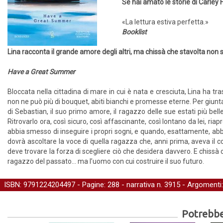
Se hai amato le storie di Carley 
«La lettura estiva perfetta.»
Booklist
Lina racconta il grande amore degli altri, ma chissà che stavolta non si t
Have a Great Summer
Bloccata nella cittadina di mare in cui è nata e cresciuta, Lina ha tra
non ne può più di bouquet, abiti bianchi e promesse eterne. Per giunta
di Sebastian, il suo primo amore, il ragazzo delle sue estati più bel
Ritrovarlo ora, così sicuro, così affascinante, così lontano da lei, ria
abbia smesso di inseguire i propri sogni, e quando, esattamente, abb
dovrà ascoltare la voce di quella ragazza che, anni prima, aveva il co
deve trovare la forza di scegliere ciò che desidera davvero. E chissà c
ragazzo del passato… ma l’uomo con cui costruire il suo futuro.
ISBN: 9791224204497 - Pagine: 288 -
narrativa
n. 3915 - Argomenti
Potrebber