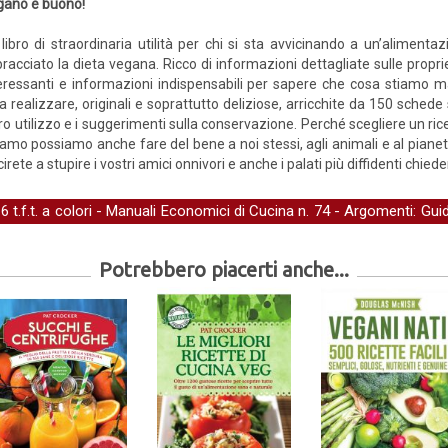
gano è buono!
libro di straordinaria utilità per chi si sta avvicinando a un’aliment
racciato la dieta vegana. Ricco di informazioni dettagliate sulle propri
eressanti e informazioni indispensabili per sapere che cosa stiamo m
 realizzare, originali e soprattutto deliziose, arricchite da 150 schede s
l loro utilizzo e i suggerimenti sulla conservazione. Perché scegliere un
iamo possiamo anche fare del bene a noi stessi, agli animali e al piane
irete a stupire i vostri amici onnivori e anche i palati più diffidenti chiede
t.f.t. a colori -
Manuali Economici di Cucina
n. 74 - Argomenti:
Gui
Potrebbero piacerti anche...