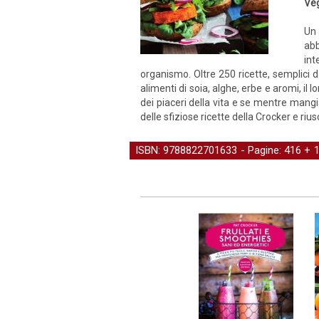
Ve
Un 
abb
int
organismo. Oltre 250 ricette, semplici da
alimenti di soia, alghe, erbe e aromi, i
dei piaceri della vita e se mentre mang
delle sfiziose ricette della Crocker e riusc
ISBN: 9788822701633 - Pagine: 416 + 16 
benessere
-
Cucina