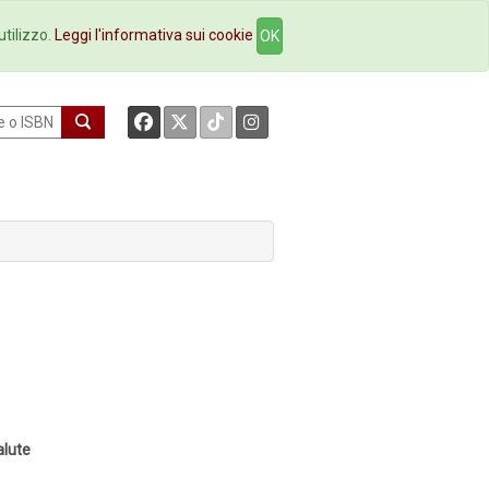
okstore
Contatti
utilizzo.
Leggi l'informativa sui cookie
OK
alute