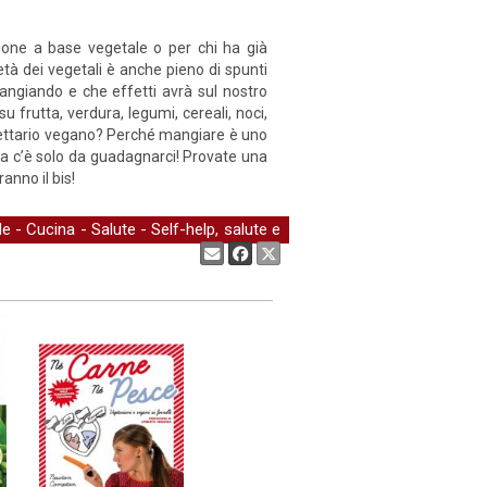
azione a base vegetale o per chi ha già
età dei vegetali è anche pieno di spunti
angiando e che effetti avrà sul nostro
u frutta, verdura, legumi, cereali, noci,
 ricettario vegano? Perché mangiare è uno
ta c’è solo da guadagnarci! Provate una
ranno il bis!
de
-
Cucina
-
Salute
-
Self-help, salute e
Condividi: