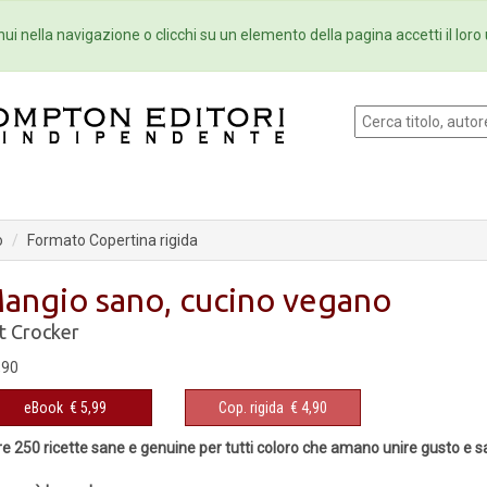
Eventi
Collane
Newsletter
Ebo
ui nella navigazione o clicchi su un elemento della pagina accetti il loro 
o
Formato Copertina rigida
angio sano, cucino vegano
t Crocker
,90
eBook
€ 5,99
Cop. rigida
€ 4,90
re 250 ricette sane e genuine per tutti coloro che amano unire gusto e s