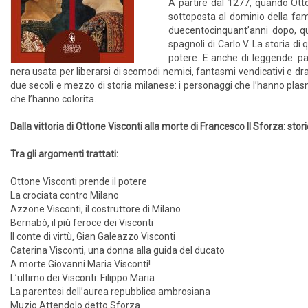
A partire dal 1277, quando Otton
sottoposta al dominio della fami
duecentocinquant’anni dopo, qu
spagnoli di Carlo V. La storia di 
potere. E anche di leggende: pa
nera usata per liberarsi di scomodi nemici, fantasmi vendicativi e d
due secoli e mezzo di storia milanese: i personaggi che l’hanno plasma
che l’hanno colorita.
Dalla vittoria di Ottone Visconti alla morte di Francesco II Sforza: stor
Tra gli argomenti trattati:
Ottone Visconti prende il potere
La crociata contro Milano
Azzone Visconti, il costruttore di Milano
Bernabò, il più feroce dei Visconti
Il conte di virtù, Gian Galeazzo Visconti
Caterina Visconti, una donna alla guida del ducato
A morte Giovanni Maria Visconti!
L’ultimo dei Visconti: Filippo Maria
La parentesi dell’aurea repubblica ambrosiana
Muzio Attendolo detto Sforza