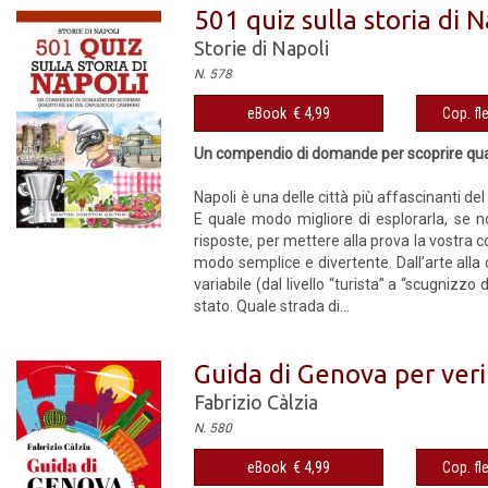
501 quiz sulla storia di N
Storie di Napoli
N. 578
eBook € 4,99
Cop. fl
Un compendio di domande per scoprire qu
Napoli è una delle città più affascinanti del
E quale modo migliore di esplorarla, se 
risposte, per mettere alla prova la vostra c
modo semplice e divertente. Dall’arte alla c
variabile (dal livello “turista” a “scugnizzo
stato. Quale strada di...
Guida di Genova per ver
Fabrizio Càlzia
N. 580
eBook € 4,99
Cop. fl