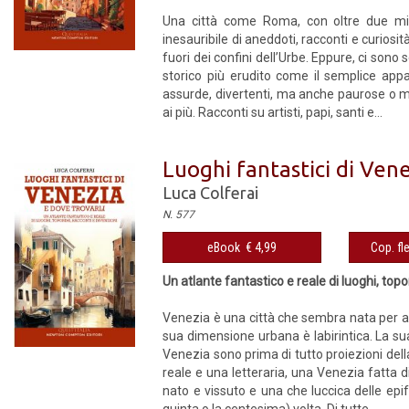
Una città come Roma, con oltre due mill
inesauribile di aneddoti, racconti e curiosi
fuori dei confini dell’Urbe. Eppure, ci so
storico più erudito come il semplice appas
assurde, divertenti, ma anche paurose o 
ai più. Racconti su artisti, papi, santi e...
Luoghi fantastici di Vene
Luca Colferai
N. 577
eBook € 4,99
Cop. fl
Un atlante fantastico e reale di luoghi, topo
Venezia è una città che sembra nata per a
sua dimensione urbana è labirintica. La sua s
Venezia sono prima di tutto proiezioni dell
reale e una letteraria, una Venezia fatta 
nato e vissuto e una che luccica delle epi