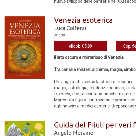
nuovo sviluppo delle periferie nel XXI secolo
Venezia esoterica
Luca Colferai
N. 589
eBook € 5,99
Cop. fl
Il lato oscuro e misterioso di Venezia
Tra canali e misteri: alchimia, magia, simbol
Un viaggio attraverso la storia e i luoghi di
magia, astrologia, credenze popolari, ciarl
fraintesi, che raccontano antichi misteri 
Marco alla figura controversa e ammaliante 
agli indovini e medici esoterici di epoca bar
Guida del Friuli per veri f
Angelo Floramo