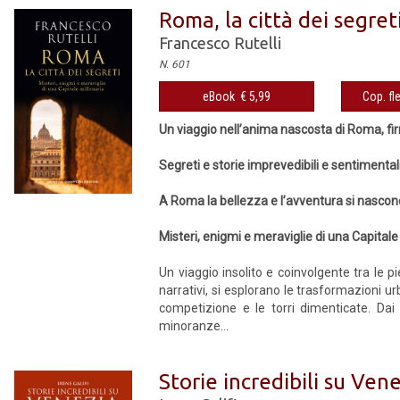
Roma, la città dei segret
Francesco Rutelli
N. 601
eBook € 5,99
Cop. fl
Un viaggio nell’anima nascosta di Roma, f
Segreti e storie imprevedibili e sentimenta
A Roma la bellezza e l’avventura si nasco
Misteri, enigmi e meraviglie di una Capitale
Un viaggio insolito e coinvolgente tra le p
narrativi, si esplorano le trasformazioni urb
competizione e le torri dimenticate. Dai
minoranze...
Storie incredibili su Ve