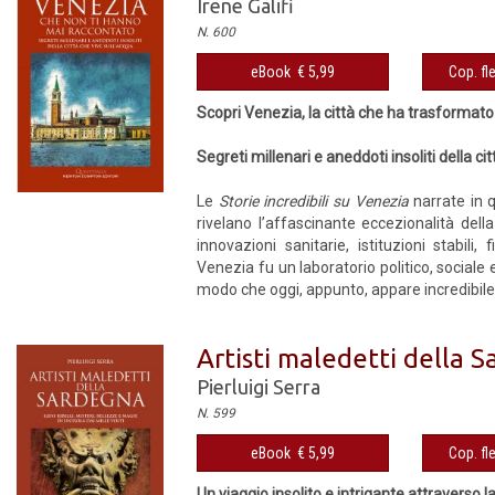
Irene Galifi
N. 600
eBook € 5,99
Cop. fl
Scopri Venezia, la città che ha trasformato 
Segreti millenari e aneddoti insoliti della ci
Le
Storie incredibili su Venezia
narrate in 
rivelano l’affascinante eccezionalità dell
innovazioni sanitarie, istituzioni stabil
Venezia fu un laboratorio politico, sociale
modo che oggi, appunto, appare incredibile –
Artisti maledetti della 
Pierluigi Serra
N. 599
eBook € 5,99
Cop. fl
Un viaggio insolito e intrigante attraverso 