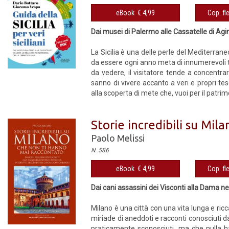
eBook € 4,99
Cop. fl
Dai musei di Palermo alle Cassatelle di Agira:
La Sicilia è una delle perle del Mediterraneo
da essere ogni anno meta di innumerevoli t
da vedere, il visitatore tende a concentrar
sanno di vivere accanto a veri e propri te
alla scoperta di mete che, vuoi per il patrimon
Storie incredibili su Mi
Paolo Melissi
N. 586
eBook € 4,99
Cop. fl
Dai cani assassini dei Visconti alla Dama
Milano è una città con una vita lunga e ricca
miriade di aneddoti e racconti conosciuti da
praticamente sconosciuti, ma che nulla han