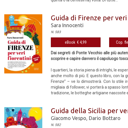
quinta o la centesima) volta. Di tutte...
Guida di Firenze per veri
Sara Innocenti
N. 583
eBook € 4,99
Cop. fl
Dai segreti di Ponte Vecchio alle più auten
scoprire e capire davvero il capoluogo tos
I quartieri, la storia piena di intrighi, le 
anche molto di più. E questo libro, con la g
Firenze” – ve lo dimostrerà. Con lo stile
migliaia di follower, vi porterà a spasso lont
tradizione, le botteghe artigiane nascoste e
Guida della Sicilia per ver
Giacomo Vespo
,
Dario Bottaro
N. 582