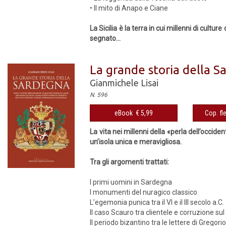
• Il mito di Anapo e Ciane
La Sicilia è la terra in cui millenni di cul
segnato...
La grande storia della 
Gianmichele Lisai
N. 596
eBook € 5,99
Cop. fl
La vita nei millenni della «perla dell’occiden
un’isola unica e meravigliosa.
Tra gli argomenti trattati:
I primi uomini in Sardegna
I monumenti del nuragico classico
L’egemonia punica tra il VI e il III secolo a.C.
Il caso Scauro tra clientele e corruzione sul
Il periodo bizantino tra le lettere di Gregor