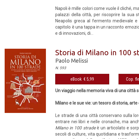
Napoli è mille colori come vuole il cliché, 
palazzi della città, per riscoprire la sua
Neapolis greca al fermento medievale e al
capitolo è una tappa in un racconto emoziona
e di innovazioni, di...
Storia di Milano in 100 s
Paolo Melissi
N. 593
eBook € 5,99
Cop. fl
Un viaggio nella memoria viva di una citt
Milano e le sue vie: un tesoro di storia, ar
Le strade di una città conservano sulla loro
entrare nei libri e nelle cronache, ma a
Milano in 100 strade
è un articolato e sorp
secoli di culture, vita quotidiana e trasfo