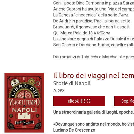
Con il poeta Dino Campana in piazza Sarz
Anche Caproni ha avuto una “via del camp
La Genova “cinegenica” della serie
Petra
De André in paradiso, Paoli al paradisetto
Branduardi, il genovese che non ti aspetti
Qui Marco Polo dettò
Il Milione
La singolare gogna di Palazzo Ducale il mu
San Cosma e Damiano: barba, capelli e (alt
Dai romanzi di Tabucchi e Morchio alle poesi
Il libro dei viaggi nel te
Storie di Napoli
N. 595
eBook € 5,99
Cop. fl
Una straordinaria galleria di luoghi, epoche
«Dovunque sono andato nel mondo, ho visto 
Luciano De Crescenzo