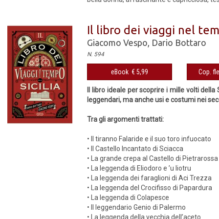
Il libro dei viaggi nel tem
Giacomo Vespo
,
Dario Bottaro
N. 594
eBook € 5,99
Cop. fl
Il libro ideale per scoprire i mille volti del
leggendari, ma anche usi e costumi nei seco
Tra gli argomenti trattati:
• Il tiranno Falaride e il suo toro infuocato
• Il Castello Incantato di Sciacca
• La grande crepa al Castello di Pietrarossa
• La leggenda di Eliodoro e ’u liotru
• La leggenda dei faraglioni di Aci Trezza
• La leggenda del Crocifisso di Papardura
• La leggenda di Colapesce
• Il leggendario Genio di Palermo
• La leggenda della vecchia dell’aceto