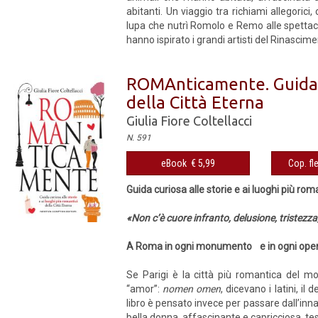
abitanti. Un viaggio tra richiami allegorici
lupa che nutrì Romolo e Remo alle spettacol
hanno ispirato i grandi artisti del Rinasciment
ROMAnticamente. Guida cu
della Città Eterna
Giulia Fiore Coltellacci
N. 591
eBook € 5,99
Cop. fl
Guida curiosa alle storie e ai luoghi più rom
«Non c’è cuore infranto, delusione, tristez
A Roma in ogni monumento e in ogni opera 
Se Parigi è la città più romantica del m
“amor”:
nomen omen
, dicevano i latini, i
libro è pensato invece per passare dall’i
bella donna, affascinante e capricciosa, test