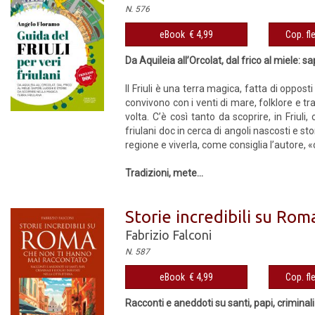
N. 576
eBook € 4,99
Cop. fl
Da Aquileia all’Orcolat, dal frico al miele: 
Il Friuli è una terra magica, fatta di oppos
convivono con i venti di mare, folklore e tr
volta. C’è così tanto da scoprire, in Friul
friulani doc in cerca di angoli nascosti e s
regione e viverla, come consiglia l’autore, «c
Tradizioni, mete...
Storie incredibili su Ro
Fabrizio Falconi
N. 587
eBook € 4,99
Cop. fl
Racconti e aneddoti su santi, papi, criminali