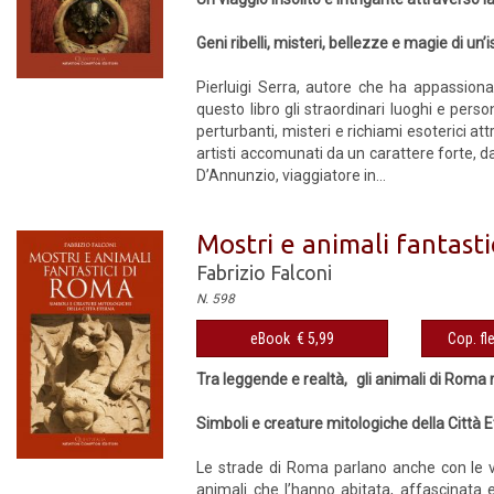
Geni ribelli, misteri, bellezze e magie di un’is
Pierluigi Serra, autore che ha appassionat
questo libro gli straordinari luoghi e perso
perturbanti, misteri e richiami esoterici att
artisti accomunati da un carattere forte, da
D’Annunzio, viaggiatore in...
Mostri e animali fantast
Fabrizio Falconi
N. 598
eBook € 5,99
Cop. fl
Tra leggende e realtà, gli animali di Roma 
Simboli e creature mitologiche della Città 
Le strade di Roma parlano anche con le voc
animali che l’hanno abitata, affascinata e