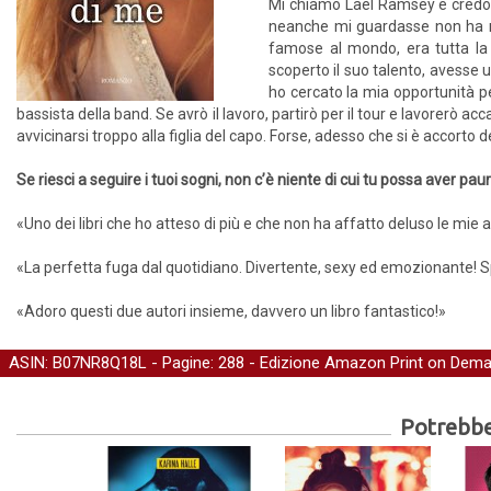
Mi chiamo Lael Ramsey e credo d
neanche mi guardasse non ha ma
famose al mondo, era tutta la 
scoperto il suo talento, avesse 
ho cercato la mia opportunità pe
bassista della band. Se avrò il lavoro, partirò per il tour e lavorerò 
avvicinarsi troppo alla figlia del capo. Forse, adesso che si è accor
Se riesci a seguire i tuoi sogni, non c’è niente di cui tu possa aver pau
«Uno dei libri che ho atteso di più e che non ha affatto deluso le mie 
«La perfetta fuga dal quotidiano. Divertente, sexy ed emozionante! Spe
«Adoro questi due autori insieme, davvero un libro fantastico!»
ASIN: B07NR8Q18L - Pagine: 288 -
Edizione Amazon Print on Dem
Potrebber