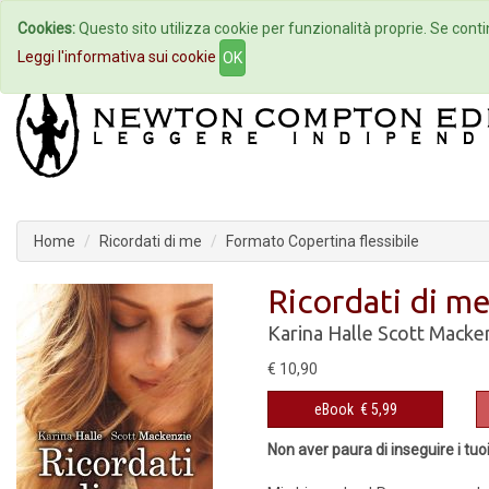
Cookies:
Questo sito utilizza cookie per funzionalità proprie. Se contin
Home
Autori
Eventi
Col
Leggi l'informativa sui cookie
OK
Home
Ricordati di me
Formato Copertina flessibile
Ricordati di m
Karina Halle
Scott Macke
€ 10,90
eBook
€ 5,99
Non aver paura di inseguire i tuo