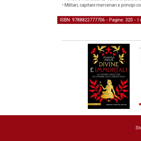
• Militari, capitani mercenari e principi c
ISBN: 9788822777706 - Pagine: 320 -
I 
St