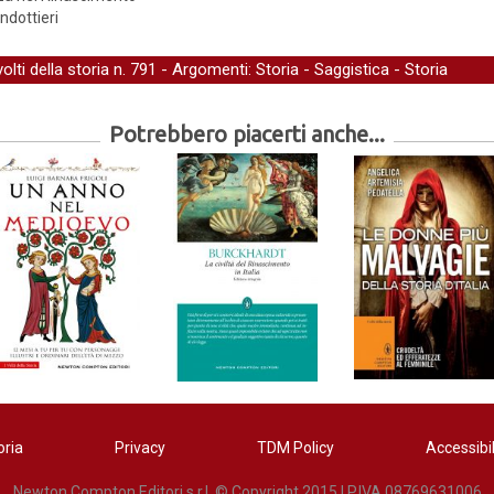
ondottieri
volti della storia
n. 791 - Argomenti:
Storia
-
Saggistica
-
Storia
Potrebbero piacerti anche...
oria
Privacy
TDM Policy
Accessibil
Newton Compton Editori s.r.l. © Copyright 2015 | P.IVA 08769631006