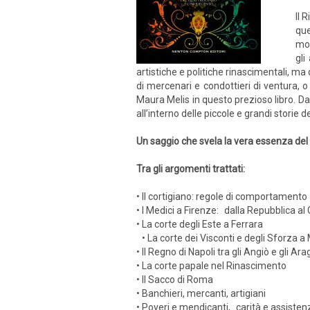
Il 
que
mom
gli
artistiche e politiche rinascimentali, ma 
di mercenari e condottieri di ventura, o
Maura Melis in questo prezioso libro. Da
all’interno delle piccole e grandi storie 
Un saggio che svela la vera essenza de
Tra gli argomenti trattati:
• Il cortigiano: regole di comportamento
• I Medici a Firenze: dalla Repubblica a
• La corte degli Este a Ferrara
• La corte dei Visconti e degli Sforza a
• Il Regno di Napoli tra gli Angiò e gli Ar
• La corte papale nel Rinascimento
• Il Sacco di Roma
• Banchieri, mercanti, artigiani
• Poveri e mendicanti, carità e assiste