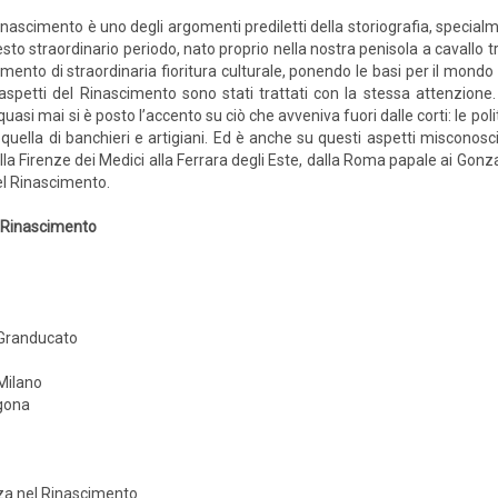
Rinascimento è uno degli argomenti prediletti della storiografia, specialme
sto straordinario periodo, nato proprio nella nostra penisola a cavallo 
ento di straordinaria fioritura culturale, ponendo le basi per il mondo
 aspetti del Rinascimento sono stati trattati con la stessa attenzione.
quasi mai si è posto l’accento su ciò che avveniva fuori dalle corti: le poli
 quella di banchieri e artigiani. Ed è anche su questi aspetti misconosci
lla Firenze dei Medici alla Ferrara degli Este, dalla Roma papale ai Go
del Rinascimento.
l Rinascimento
l Granducato
 Milano
agona
nza nel Rinascimento