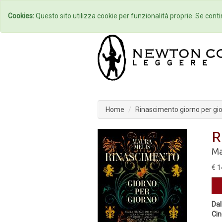
Home
Autori
Cookies:
Questo sito utilizza cookie per funzionalità proprie. Se contin
Home
Rinascimento giorno per gi
R
Ma
€ 1
Dal
Ci