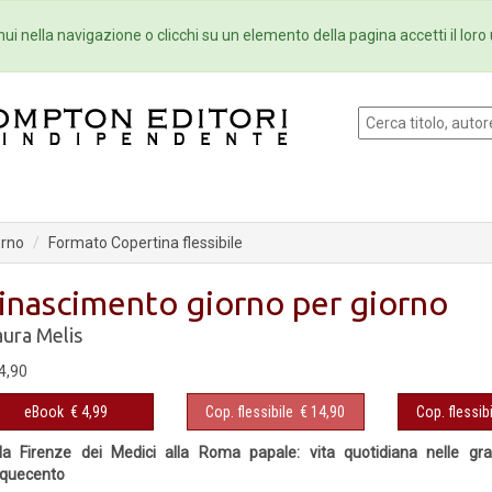
Eventi
Collane
Newsletter
Ebo
ui nella navigazione o clicchi su un elemento della pagina accetti il loro 
orno
Formato Copertina flessibile
inascimento giorno per giorno
ura Melis
4,90
eBook
€ 4,99
Cop. flessibile
€ 14,90
Cop. flessibi
la Firenze dei Medici alla Roma papale: vita quotidiana nelle gra
nquecento