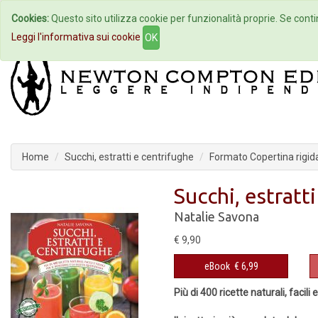
Cookies:
Questo sito utilizza cookie per funzionalità proprie. Se contin
Home
Autori
Eventi
Col
Leggi l'informativa sui cookie
OK
Home
Succhi, estratti e centrifughe
Formato Copertina rigid
Succhi, estratt
Natalie Savona
€ 9,90
eBook
€ 6,99
Più di 400 ricette naturali, facili