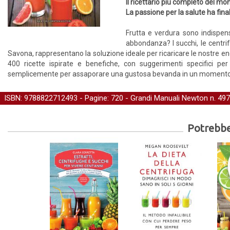
Il ricettario più completo del mo
La passione per la salute ha fin
Frutta e verdura sono indispen
abbondanza? I succhi, le centrifu
Savona, rappresentano la soluzione ideale per ricaricare le nostre ener
400 ricette ispirate e benefiche, con suggerimenti specifici per
semplicemente per assaporare una gustosa bevanda in un momento d
ISBN: 9788822712493 - Pagine: 720 -
Grandi Manuali Newton
n. 497
Potrebber