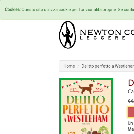
Home
Autori
Cookies:
Questo sito utilizza cookie per funzionalità proprie. Se contin
Home
Delitto perfetto a Westleh
D
Ca
€ 6
Un 
Mar