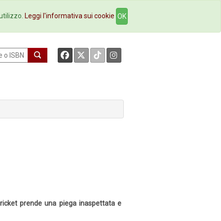
okstore
Contatti
utilizzo.
Leggi l'informativa sui cookie
OK
cricket prende una piega inaspettata e