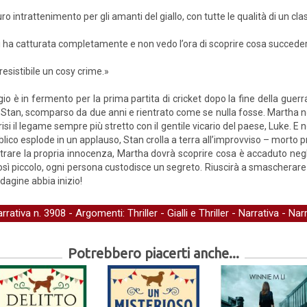
ro intrattenimento per gli amanti del giallo, con tutte le qualità di un cl
 ha catturata completamente e non vedo l’ora di scoprire cosa succede
resistibile un cosy crime.»
o è in fermento per la prima partita di cricket dopo la fine della guerra
to Stan, scomparso da due anni e rientrato come se nulla fosse. Martha 
isi il legame sempre più stretto con il gentile vicario del paese, Luke. E no
bblico esplode in un applauso, Stan crolla a terra all’improvviso – morto pr
rare la propria innocenza, Martha dovrà scoprire cosa è accaduto negli 
così piccolo, ogni persona custodisce un segreto. Riuscirà a smascherare 
dagine abbia inizio!
arrativa
n. 3908 - Argomenti:
Thriller
-
Gialli e Thriller
-
Narrativa
-
Narr
Potrebbero piacerti anche...