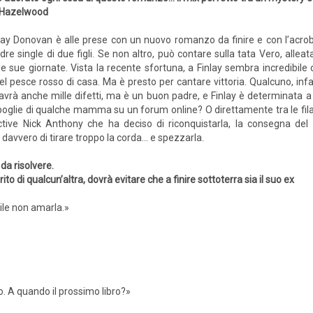
 Hazelwood
lay Donovan è alle prese con un nuovo romanzo da finire e con l’acrob
re single di due figli. Se non altro, può contare sulla tata Vero, allea
le sue giornate. Vista la recente sfortuna, a Finlay sembra incredibile
el pesce rosso di casa. Ma è presto per cantare vittoria. Qualcuno, infat
rà anche mille difetti, ma è un buon padre, e Finlay è determinata a tene
oglie di qualche mamma su un forum online? O direttamente tra le fila 
ctive Nick Anthony che ha deciso di riconquistarla, la consegna de
 davvero di tirare troppo la corda... e spezzarla.
 da risolvere.
 di qualcun’altra, dovrà evitare che a finire sottoterra sia il suo ex
bile non amarla.»
. A quando il prossimo libro?»