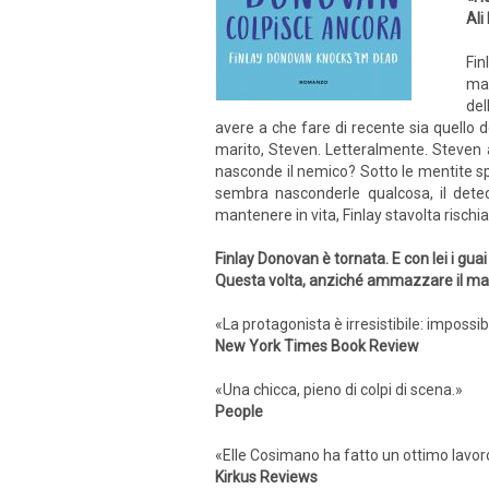
Ali
Fin
mad
del
avere a che fare di recente sia quello d
marito, Steven. Letteralmente. Steven av
nasconde il nemico? Sotto le mentite sp
sembra nasconderle qualcosa, il dete
mantenere in vita, Finlay stavolta rischia
Finlay Donovan è tornata. E con lei i guai
Questa volta, anziché ammazzare il marito
«La protagonista è irresistibile: impossi
New York Times Book Review
«Una chicca, pieno di colpi di scena.»
People
«Elle Cosimano ha fatto un ottimo lavoro
Kirkus Reviews