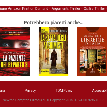
zione Amazon Print on Demand
- Argomenti:
Thriller
-
Gialli e Thriller
Potrebbero piacerti anche...
oria
Privacy
TDM Policy
Accessibil
Newton Compton Editori s.r.l. © Copyright 2015 | P.IVA 08769631006