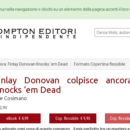
Eventi
Collane
Newsletter
Ebo
ui nella navigazione o clicchi su un elemento della pagina accetti il loro 
cora. Finlay Donovan Knocks ‘em Dead
Formato Copertina flessibile
inlay Donovan colpisce ancor
nocks ‘em Dead
le Cosimano
2,90
eBook
€ 4,99
Cop. flessibile
€ 9,90
Cop. flessibi
 adorato ogni cosa di questo romanzo… il mix perfetto tra un mystery