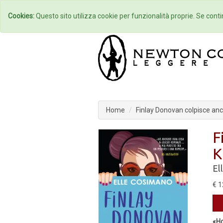
Home
Autori
Cookies:
Questo sito utilizza cookie per funzionalità proprie. Se contin
Home
Finlay Donovan colpisce an
F
K
El
€ 1
«Ho