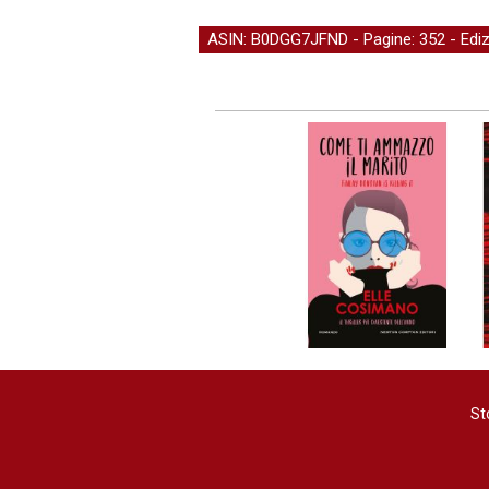
ASIN: B0DGG7JFND - Pagine: 352 -
Edi
St