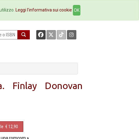
okstore
Contatti
utilizzo.
Leggi l'informativa sui cookie
OK
a. Finlay Donovan
le
€ 12,90
 e una romcom.»