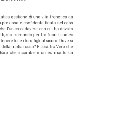
atica gestione di una vita frenetica da
ta preziosa e confidente fidata nel caos
 che l’unico cadavere con cui ha dovuto
ti, sta tramando per far fuori il suo ex
re lui e i loro figli al sicuro. Dove si
della mafia russa? E così, tra Vero che
l libro che incombe e un ex marito da