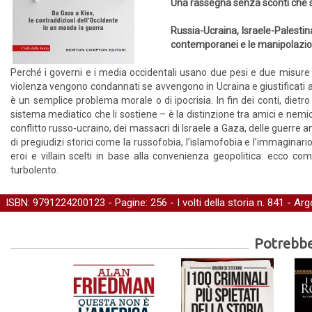
Una rassegna senza sconti che s
Russia-Ucraina, Israele-Palestin
contemporanei e le manipolazio
Perché i governi e i media occidentali usano due pesi e due misure 
violenza vengono condannati se avvengono in Ucraina e giustificati 
è un semplice problema morale o di ipocrisia. In fin dei conti, dietro l
sistema mediatico che li sostiene – è la distinzione tra amici e nemic
conflitto russo-ucraino, dei massacri di Israele a Gaza, delle guerre am
di pregiudizi storici come la russofobia, l’islamofobia e l’immaginari
eroi e villain scelti in base alla convenienza geopolitica: ecco 
turbolento.
ISBN: 9791224200123 - Pagine: 256 -
I volti della storia
n. 841 - Ar
Potrebber