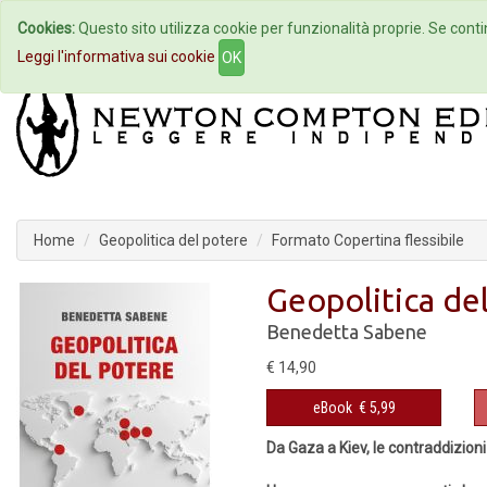
Cookies:
Questo sito utilizza cookie per funzionalità proprie. Se contin
Home
Autori
Eventi
Col
Leggi l'informativa sui cookie
OK
Home
Geopolitica del potere
Formato Copertina flessibile
Geopolitica de
Benedetta Sabene
€ 14,90
eBook
€ 5,99
Da Gaza a Kiev, le contraddizion