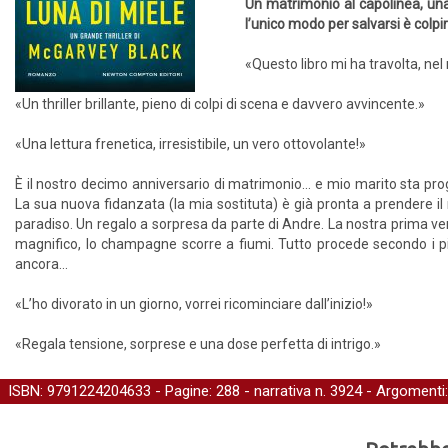
Un matrimonio al capolinea, una
l’unico modo per salvarsi è colpir
«Questo libro mi ha travolta, nel
«Un thriller brillante, pieno di colpi di scena e davvero avvincente.»
«Una lettura frenetica, irresistibile, un vero ottovolante!»
È il nostro decimo anniversario di matrimonio... e mio marito sta pro
La sua nuova fidanzata (la mia sostituta) è già pronta a prendere il m
paradiso. Un regalo a sorpresa da parte di Andre. La nostra prima v
magnifico, lo champagne scorre a fiumi. Tutto procede secondo i pi
ancora...
«L’ho divorato in un giorno, vorrei ricominciare dall’inizio!»
«Regala tensione, sorprese e una dose perfetta di intrigo.»
ISBN: 9791224204633 - Pagine: 288 -
narrativa
n. 3924 - Argomenti