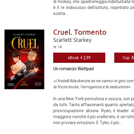
di hockey, che spadroneggia indisturbata te
è il re indiscusso dell’istituto, rispettat
scatta...
Cruel. Tormento
Scarlett Starkey
N. 18
eBook € 2,99
Cop. fl
Un romanzo Wattpad
«I fratelli Mackenzie se ne vanno in giro co
la forza bruta, l’arroganza e la seduzione».
In una New York pericolosa e oscura, con pi
da tutti. Tanto affascinanti quanto spieta
preoccupazione alcuna. Ryan, il leader dag
maggiore nonché il più scellerato, è un rich
non provare emozioni. E Tyler, il più...