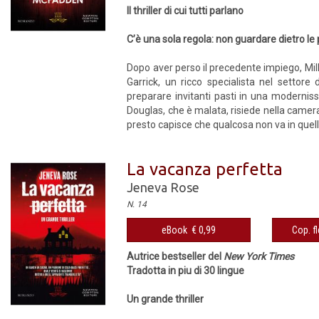
Il thriller di cui tutti parlano
C’è una sola regola: non guardare dietro le
Dopo aver perso il precedente impiego, Mil
Garrick, un ricco specialista nel settore 
preparare invitanti pasti in una modernis
Douglas, che è malata, risiede nella camer
presto capisce che qualcosa non va in quell
La vacanza perfetta
Jeneva Rose
N. 14
eBook € 0,99
Cop. fl
Autrice bestseller del
New York Times
Tradotta in piu di 30 lingue
Un grande thriller