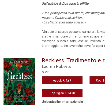
Dall’autrice di
Due cuori in affitto
«Una principessa e un pirata, che mangiano
nessuno l’abbia mai scritta».
«La stiamo scrivendo adesso».
“Un paio di scarpe possono cambiarti la vita
stati e rimangono un fenomeno atmosferico.
matrigna succhia-soldi che le inventa t
tiranneggiarla; tre lavori che deve fare per r
Reckless. Tradimento e r
Lauren Roberts
N. 22
eBook € 4,99
Cop. fl
Cop. rigida € 14,90
Un bestseller internazionale