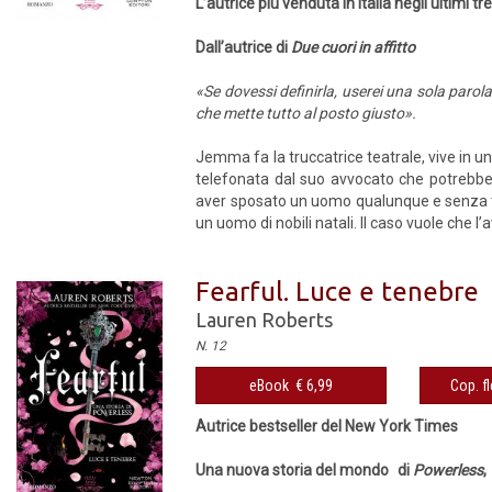
L’autrice più venduta in Italia negli ultimi tre
Dall’autrice di
Due cuori in affitto
«Se dovessi definirla, userei una sola paro
che mette tutto al posto giusto».
Jemma fa la truccatrice teatrale, vive in u
telefonata dal suo avvocato che potrebbe 
aver sposato un uomo qualunque e senza tit
un uomo di nobili natali. Il caso vuole che 
Fearful. Luce e tenebre
Lauren Roberts
N. 12
eBook € 6,99
Cop. fl
Autrice bestseller del New York Times
Una nuova storia del mondo di
Powerless
,