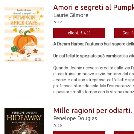
Amori e segreti al Pump
Laurie Gilmore
N. 17
eBook € 4,99
Cop. fl
A Dream Harbor, l’autunno ha il sapore dell
Un caffellatte speziato può cambiarti la vit
Quando Jeanie riceve in eredità dalla zia 
di costruirsi un nuovo inizio lontano dal n
Jeanie e dal suo strepitoso caffellatte sp
preferisce stare da solo. Ma l’esuberanza
a passare molto tempo con la strana ragazza d
Mille ragioni per odiarti
Penelope Douglas
N. 16