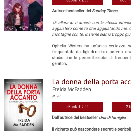
eBook € 2,99
Cop. fl
Autrice bestseller del
Sunday Times
«E allora io ti amerò con la stessa intensi
aggiusterò come tu stai aggiustando me. Ci 
montagne con te. Insieme siamo troppo gius
Ophelia Winters ha un’unica certezza nel
frequentata dai figli di ricchi e potenti, 
studio che le permetterebbe di frequenta
genitori,...
La donna della porta ac
Freida McFadden
N. 28
eBook € 2,99
2 l
Dall’autrice del bestseller
Una di famiglia
Il vicinato può nascondere segreti e pericoli