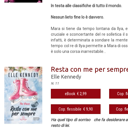
In testa alle classifiche di tutto il mondo.
Nessun lieto fine lo è davvero.
Mara si tiene da tempo lontana da Ilya, e 
cruciale e sconcertante del re solletica i
infatti, è determinata a sondare la mente 
tempo col re di Ilya permette a Mara di osser
è solo una corsa inarrestabile...
Resta con me per sempr
Elle Kennedy
N. 11
eBook € 2,99
Cop. fl
Cop. flessibile € 9,90
Cop. fl
Ha quel tipo di sorriso che fa desiderare a
resto di lei.