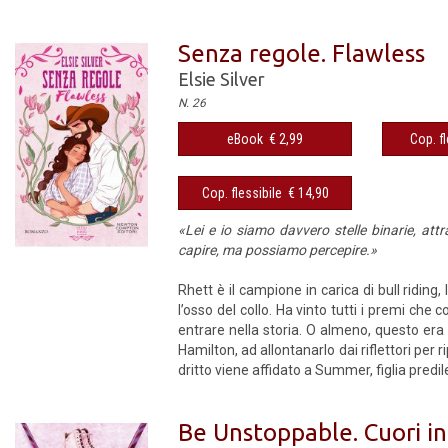
Senza regole. Flawless
Elsie Silver
N. 26
eBook € 2,99
Cop. fl
Cop. flessibile € 14,90
«Lei e io siamo davvero stelle binarie, att
capire, ma possiamo percepire.»
Rhett è il campione in carica di bull riding
l’osso del collo. Ha vinto tutti i premi che 
entrare nella storia. O almeno, questo era
Hamilton, ad allontanarlo dai riflettori per ri
dritto viene affidato a Summer, figlia predilet
Be Unstoppable. Cuori i