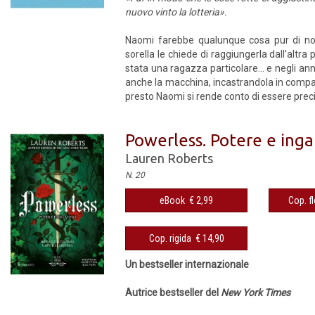
nuovo vinto la lotteria».
Naomi farebbe qualunque cosa pur di non
sorella le chiede di raggiungerla dall’altra
stata una ragazza particolare… e negli anni
anche la macchina, incastrandola in compa
presto Naomi si rende conto di essere precip
Powerless. Potere e ing
Lauren Roberts
N. 20
eBook € 2,99
Cop. fl
Cop. rigida € 14,90
Un bestseller internazionale
Autrice bestseller del
New York Times