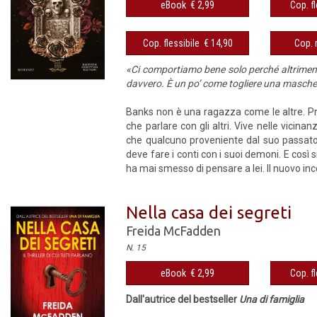
eBook € 2,99
Cop. fl
Cop. flessibile € 14,90
Cop. 
«Ci comportiamo bene solo perché altrimenti
davvero. È un po’ come togliere una masche
Banks non è una ragazza come le altre. Pre
che parlare con gli altri. Vive nelle vicin
che qualcuno proveniente dal suo passato v
deve fare i conti con i suoi demoni. E così si
ha mai smesso di pensare a lei. Il nuovo inco
Nella casa dei segreti
Freida McFadden
N. 15
eBook € 2,99
Cop. fl
Dall'autrice del bestseller
Una di famiglia