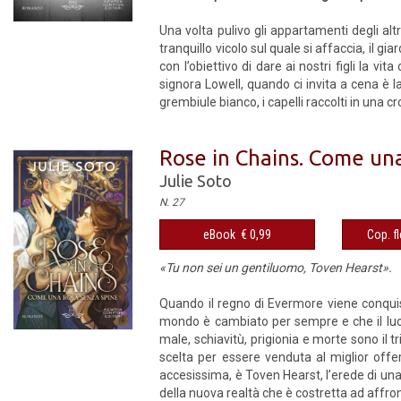
Una volta pulivo gli appartamenti degli alt
tranquillo vicolo sul quale si affaccia, il 
con l’obiettivo di dare ai nostri figli la v
signora Lowell, quando ci invita a cena è 
grembiule bianco, i capelli raccolti in una c
Rose in Chains. Come una
Julie Soto
N. 27
eBook € 0,99
Cop. fl
«Tu non sei un gentiluomo, Toven Hearst».
Quando il regno di Evermore viene conquis
mondo è cambiato per sempre e che il luog
male, schiavitù, prigionia e morte sono il t
scelta per essere venduta al miglior offe
accesissima, è Toven Hearst, l’erede di una 
della nuova realtà che è costretta ad affron