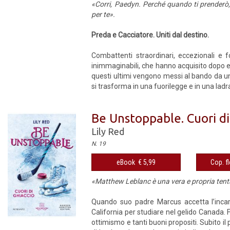
«Corri, Paedyn. Perché quando ti prenderò,
per te».
Preda e Cacciatore. Uniti dal destino.
Combattenti straordinari, eccezionali e f
inimmaginabili, che hanno acquisito dopo es
questi ultimi vengono messi al bando da un
si trasforma in una fuorilegge e in una ladr
Be Unstoppable. Cuori di
Lily Red
N. 19
eBook € 5,99
Cop. fl
«Matthew Leblanc è una vera e propria tentaz
Quando suo padre Marcus accetta l’incaric
California per studiare nel gelido Canada. F
ottimismo e tanti buoni propositi. Subito il