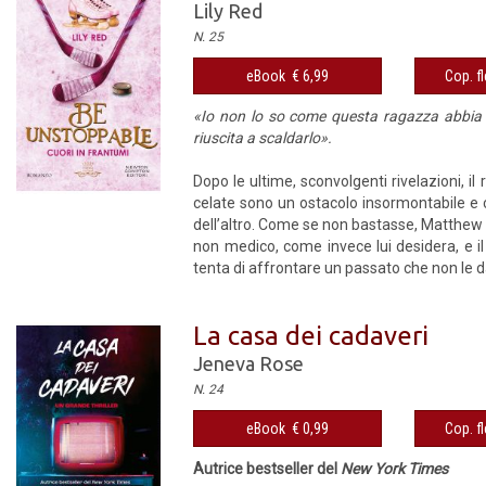
Lily Red
N. 25
eBook € 6,99
Cop. fl
«Io non lo so come questa ragazza abbia p
riuscita a scaldarlo».
Dopo le ultime, sconvolgenti rivelazioni, i
celate sono un ostacolo insormontabile e co
dell’altro. Come se non bastasse, Matthew 
non medico, come invece lui desidera, e i
tenta di affrontare un passato che non le dà 
La casa dei cadaveri
Jeneva Rose
N. 24
eBook € 0,99
Cop. fl
Autrice bestseller del
New York Times