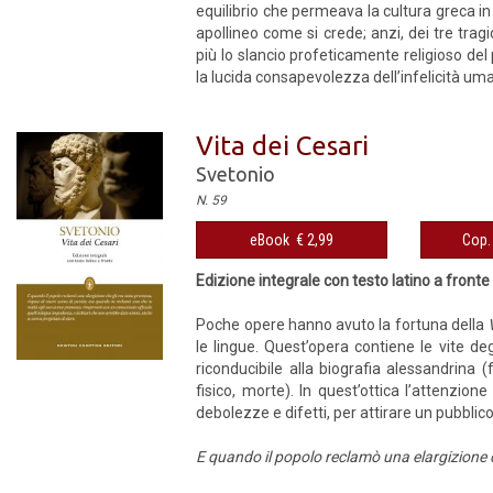
equilibrio che permeava la cultura greca in
apollineo come si crede; anzi, dei tre tragi
più lo slancio profeticamente religioso del
la lucida consapevolezza dell’infelicità uman
Vita dei Cesari
Svetonio
N. 59
eBook € 2,99
Cop. 
Edizione integrale con testo latino a fronte
Poche opere hanno avuto la fortuna della
le lingue. Quest’opera contiene le vite de
riconducibile alla biografia alessandrina (f
fisico, morte). In quest’ottica l’attenzio
debolezze e difetti, per attirare un pubblico
E quando il popolo reclamò una elargizione c