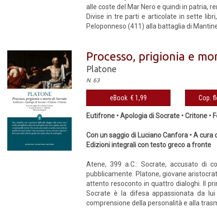
alle coste del Mar Nero e quindi in patria, r
Divise in tre parti e articolate in sette libri
Peloponneso (411) alla battaglia di Mantinea (
Processo, prigionia e mo
Platone
N. 63
eBook € 1,99
Cop. fl
Eutifrone • Apologia di Socrate • Critone •
Con un saggio di Luciano Canfora • A cura d
Edizioni integrali con testo greco a fronte
Atene, 399 a.C.: Socrate, accusato di co
pubblicamente. Platone, giovane aristocrat
attento resoconto in quattro dialoghi. Il p
Socrate è la difesa appassionata da lui 
comprensione della personalità e alla trasm