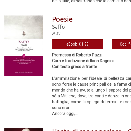
nello stile, dimostrando che la comicità non 
Poesie
Saffo
N. 54
eBook € 1,99
Cop. fl
Premessa di Roberto Pazzi
Cura e traduzione di Ilaria Dagnini
Con testo greco a fronte
L’ammirazione per l’ideale di bellezza ca
sono forse le cause principali della fama c
mondo che ha avuto a lungo il sapore del pr
sé a Mitilene, dove, tra canti e danze in o
battaglia, come l’impiego di termini e mo
sono eroi.
Ancora oggi,...