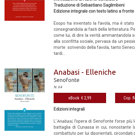
Traduzione di Sebastiano Saglimbeni
Edizione integrale con testo latino a fronte
Esopo ha inventato la favola, ma è stato F
consegnandola ai fasti della letteratura. P
come lui, di dire la verità ammantandola 
alla sconfitta sociale, pervasa da un pess
morte: scrivendo della favola, tanto Senec
tardi...
Anabasi - Elleniche
Senofonte
N. 64
eBook € 2,99
Cop. fl
Edizioni integrali
L’
Anabasi
, l’opera di Senofonte forse più 
battaglia di Cunassa in cui, nonostante l
combattuto per lui disorientati, circondati 