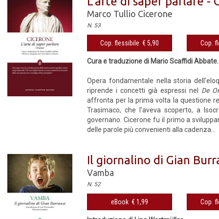
L'arte di saper parlare -
Marco Tullio Cicerone
N. 53
Cop. flessibile € 5,90
Cop. fl
Cura e traduzione di Mario Scaffidi Abbate. 
Opera fondamentale nella storia dell’el
riprende i concetti già espressi nel
De Or
affronta per la prima volta la questione r
Trasimaco, che l’aveva scoperto, a Isocr
governano. Cicerone fu il primo a sviluppa
delle parole più convenienti alla cadenza...
Il giornalino di Gian Burr
Vamba
N. 52
eBook € 1,99
Cop. fl