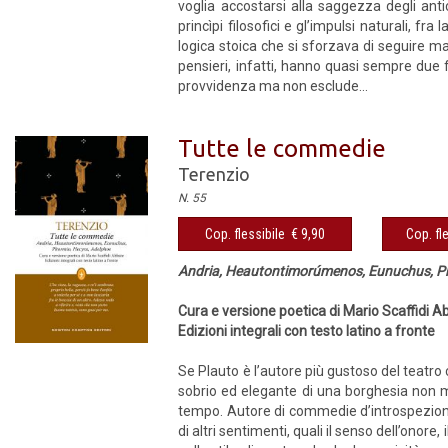
voglia accostarsi alla saggezza degli antic
princìpi filosofici e gl’impulsi naturali, f
logica stoica che si sforzava di seguire m
pensieri, infatti, hanno quasi sempre due 
provvidenza ma non esclude...
Tutte le commedie
Terenzio
N. 55
Cop. flessibile € 9,90
Cop. fl
Andria, Heautontimorúmenos, Eunuchus, P
Cura e versione poetica di Mario Scaffidi A
Edizioni integrali con testo latino a fronte
Se Plauto è l’autore più gustoso del teatro 
sobrio ed elegante di una borghesia non me
tempo. Autore di commedie d’introspezione i
di altri sentimenti, quali il senso dell’onore