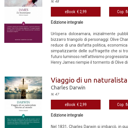
N. 48
eBook € 2,99
Cop. fl
Edizione integrale
Un’opera dolceamara, inizialmente pubbl
bizzarro triangolo di personaggi: Olive Ch
reduce di una disfatta politica, economica
simpatizzante delle suffragette che si tro
futuro luminoso nell’attivismo progressista
Henry James riempie il tormento di Olive di
Viaggio di un naturalist
Charles Darwin
N. 47
eBook € 2,99
Cop. fl
Edizione integrale
Nel 1831, Charles Darwin si imbarcò, in qua