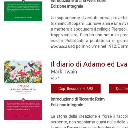
Introduzione di Lina Wertmüller
Edizione integrale
Un soprannome diventato ormai proverbiale,
Giannino Stoppani. Lui, nove anni e una viva
a mettere a soqquadro il collegio Pierpaoli
troppo sincero, Gian ha una naturale predis
noiose. Pubblicato a puntate su «Il giorn
Burrasca
uscì poi in volume nel 1912. È orma
Il diario di Adamo ed Eva
Mark Twain
N. 51
Cop. flessibile € 7,90
Cop. fl
Introduzione di Riccardo Reim
Edizione integrale
La storia della creazione è forse il rac
serpente, non sappiamo quasi nulla della 
l’ironia e l’umorismo caratteristici della 