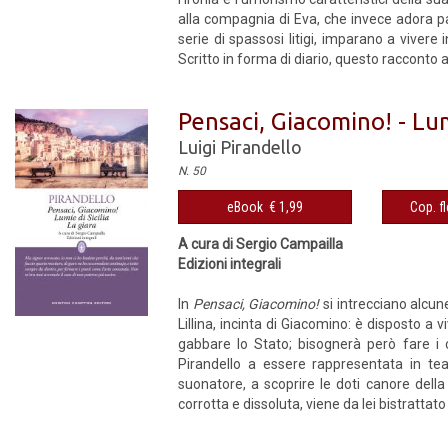
alla compagnia di Eva, che invece adora par
serie di spassosi litigi, imparano a viver
Scritto in forma di diario, questo racconto a
Pensaci, Giacomino! - Lumi
Luigi Pirandello
N. 50
eBook € 1,99
Cop. fl
A cura di Sergio Campailla
Edizioni integrali
In
Pensaci, Giacomino!
si intrecciano alcune
Lillina, incinta di Giacomino: è disposto a 
gabbare lo Stato; bisognerà però fare i c
Pirandello a essere rappresentata in tea
suonatore, a scoprire le doti canore dell
corrotta e dissoluta, viene da lei bistrattato