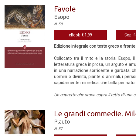
Favole
Esopo
N. 58
eBook € 1,99
Cop. fl
Edizione integrale con testo greco a fronte
Collocato tra il mito e la storia, Esopo, 
letteratura greca in prosa, un arguto e am
in una narrazione sorridente e garbata, c
uomini o divinità, piante o animali, i pe
sapidamente mimetica, che brilla per natural
Un capretto che stava sopra il tetto di una s
Le grandi commedie. Miles
Plauto
N. 57