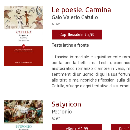
Le poesie. Carmina
Gaio Valerio Catullo
N. 62
Cop. flessibile € 5,90
Testo latino a fronte
Il fascino immortale e squisitamente roma
poeta per la bellissima Lesbia; cionono
aristocratico romanzo d’amore in versi, ma
sentimenti di un uomo: di qui la sua fortun
alle tristi e malinconiche riflessioni sulla 
Catullo, sfugge a ogni tentativo di sistemat
Satyricon
Petronio
N. 61
eBook € 1,99
Cop. fl