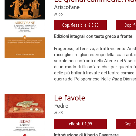
Aristofane
N. 66
Cop. flessibile € 5,90
Cop. fl
Edizioni integrali con testo greco a fronte
Fragoroso, offensivo, a tratti violento: Ar
raccoglie i migliori esempi della sua fanta
sociale nei confronti della Atene del V seco
di un modo di filosofare che, per quanto fu
delle più brillanti trovate del teatro comic
guerra del Peloponneso. Nelle
Rane
, Dionis
Le favole
Fedro
N. 65
eBook € 1,99
Cop. fl
Introduzione di Alberto Cavarzere