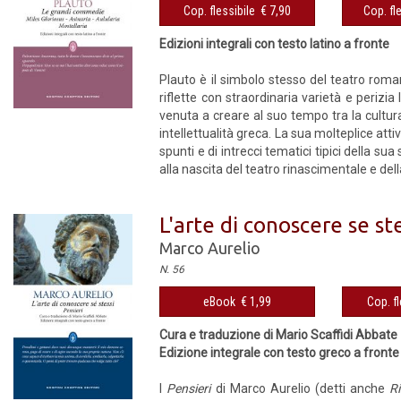
Cop. flessibile € 7,90
Cop. fl
Edizioni integrali con testo latino a fronte
Plauto è il simbolo stesso del teatro rom
riflette con straordinaria varietà e perizi
venuta a creare al suo tempo tra la cultur
intellettualità greca. La sua molteplice atti
spunti e di intrecci tematici tipici della sua 
alla nascita del teatro rinascimentale e della
L'arte di conoscere se ste
Marco Aurelio
N. 56
eBook € 1,99
Cop. fl
Cura e traduzione di Mario Scaffidi Abbate
Edizione integrale con testo greco a fronte
I
Pensieri
di Marco Aurelio (detti anche
Ri