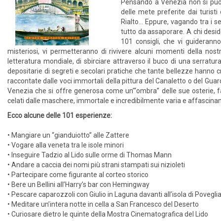
Pensando a Venezia non si può 
delle mete preferite dai turisti
Rialto… Eppure, vagando tra i sest
tutto da assaporare. A chi desid
101 consigli, che vi guideranno 
misteriosi, vi permetteranno di rivivere alcuni momenti della nostr
letteratura mondiale, di sbirciare attraverso il buco di una serratu
depositarie di segreti e secolari pratiche che tante bellezze hanno cre
raccontate dalle voci immortali della pittura del Canaletto o del Guar
Venezia che si offre generosa come un’“ombra” delle sue osterie, fa
celati dalle maschere, immortale e incredibilmente varia e affascin
Ecco alcune delle 101 esperienze:
• Mangiare un “gianduiotto” alle Zattere
• Vogare alla veneta tra le isole minori
• Inseguire Tadzio al Lido sulle orme di Thomas Mann
• Andare a caccia dei nomi più strani stampati sui nizioleti
• Partecipare come figurante al corteo storico
• Bere un Bellini all’Harry’s bar con Hemingway
• Pescare caparozzoli con Giulio in Laguna davanti all’isola di Povegli
• Meditare un’intera notte in cella a San Francesco del Deserto
• Curiosare dietro le quinte della Mostra Cinematografica del Lido