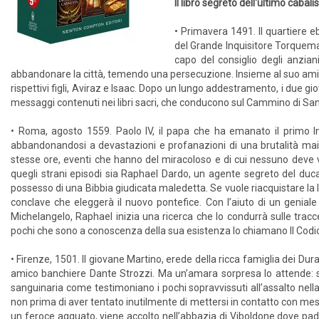
Il libro segreto dell'ultimo cabali
• Primavera 1491. Il quartiere eb
del Grande Inquisitore Torquemad
capo del consiglio degli anzian
abbandonare la città, temendo una persecuzione. Insieme al suo amico
rispettivi figli, Aviraz e Isaac. Dopo un lungo addestramento, i due gio
messaggi contenuti nei libri sacri, che conducono sul Cammino di Sa
• Roma, agosto 1559. Paolo IV, il papa che ha emanato il primo Indice
abbandonandosi a devastazioni e profanazioni di una brutalità mai vi
stesse ore, eventi che hanno del miracoloso e di cui nessuno deve 
quegli strani episodi sia Raphael Dardo, un agente segreto del duca 
possesso di una Bibbia giudicata maledetta. Se vuole riacquistare la li
conclave che eleggerà il nuovo pontefice. Con l’aiuto di un geniale
Michelangelo, Raphael inizia una ricerca che lo condurrà sulle tracce d
pochi che sono a conoscenza della sua esistenza lo chiamano Il Codice 
• Firenze, 1501. Il giovane Martino, erede della ricca famiglia dei Du
amico banchiere Dante Strozzi. Ma un’amara sorpresa lo attende: sua
sanguinaria come testimoniano i pochi sopravvissuti all’assalto nella 
non prima di aver tentato inutilmente di mettersi in contatto con messe
un feroce agguato, viene accolto nell’abbazia di Viboldone dove padre L