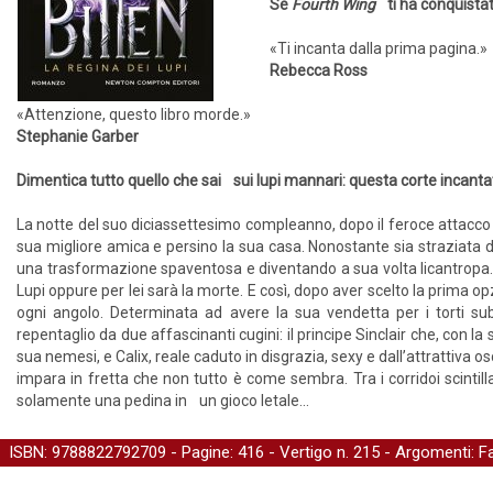
Se
Fourth Wing
ti ha conquistat
«Ti incanta dalla prima pagina.»
Rebecca Ross
«Attenzione, questo libro morde.»
Stephanie Garber
Dimentica tutto quello che sai sui lupi mannari: questa corte incantata
La notte del suo diciassettesimo compleanno, dopo il feroce attacco 
sua migliore amica e persino la sua casa. Nonostante sia straziata
una trasformazione spaventosa e diventando a sua volta licantropa. A
Lupi oppure per lei sarà la morte. E così, dopo aver scelto la prima op
ogni angolo. Determinata ad avere la sua vendetta per i torti sub
repentaglio da due affascinanti cugini: il principe Sinclair che, con l
sua nemesi, e Calix, reale caduto in disgrazia, sexy e dall’attrattiva
impara in fretta che non tutto è come sembra. Tra i corridoi scintil
solamente una pedina in un gioco letale...
ISBN: 9788822792709 - Pagine: 416 -
Vertigo
n. 215 - Argomenti:
F