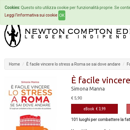
Cookies:
Questo sito utilizza cookie per funzionalità proprie. Se contin
Home
Autori
Eventi
Col
Leggi l'informativa sui cookie
OK
Home
È facile vincere lo stress a Roma se sai dove andare
F
È facile vincer
Simona Manna
€ 5,90
eBook
€ 3,99
101 luoghi per combattere la fati