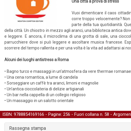
Una città a prova di stress
Vuoi dimenticare il caos cittadin
corre troppo velocemente? Non asp
parte della tua quotidianità. Qu
della città. Un chiostro in mezzo agli aranci, una biblioteca antica do
e leggere. E ancora, il microclima di una grotta di sale, una cio
parrucchiere dove si può leggere e ascoltare musica francese. Espe
scorrere del tempo rallenta e per una volta è la vita ad adattarsi ai nost
Alcuni dei luoghi antistress a Roma
• Bagno turco e massaggi in un’atmosfera da vere thermae romanae
• Una cena romantica, a lume di candela
• Sorseggiare un caffè tra aranci, limoni e magnolie
• Un’antica cioccolateria di delizie artigianali
• Un bar nella cappella di un collegio religioso
• Un massaggio in un salotto orientale
ISBN: 9788854169166 - Pagine: 256 -
Fuori collana
n. 58 - Argomen
Rassegna stampa