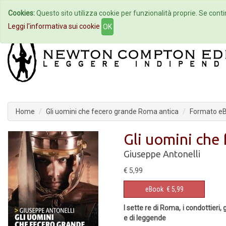
Cookies:
Questo sito utilizza cookie per funzionalità proprie. Se contin
Home
Autori
Eventi
Col
Leggi l'informativa sui cookie
OK
Home
Gli uomini che fecero grande Roma antica
Formato e
Gli uomini che
Giuseppe Antonelli
€ 5,99
eBook
€ 5,99
I sette re di Roma, i condottieri,
e di leggende