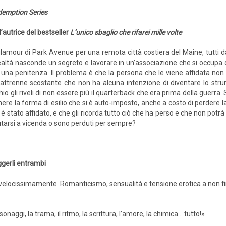
emption Series
l’autrice del bestseller
L’unico sbaglio che rifarei mille volte
amour di Park Avenue per una remota città costiera del Maine, tutti d
in realtà nasconde un segreto e lavorare in un’associazione che si occupa
na penitenza. Il problema è che la persona che le viene affidata non è
attrenne scostante che non ha alcuna intenzione di diventare lo strum
gli riveli di non essere più il quarterback che era prima della guerra. 
ere la forma di esilio che si è auto-imposto, anche a costo di perdere l
è stato affidato, e che gli ricorda tutto ciò che ha perso e che non potrà 
utarsi a vicenda o sono perduti per sempre?
ggerli entrambi
e velocissimamente. Romanticismo, sensualità e tensione erotica a non fi
sonaggi, la trama, il ritmo, la scrittura, l’amore, la chimica… tutto!»