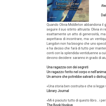
Red
Dal
Quando Olivia Middleton abbandona il gl
seguire il suo istinto altruista. Olivia 
esattamente un atto di generosità, ma u
aspettava di incontrare, ma un ventiqu
Langdon non ha bisogno che uno specchio 
e ha deciso che farà di tutto per manten
conti con la splendida ventiduenne a cui 
devono decidere: saranno in grado di ai
Una ragazza con dei segreti
Un ragazzo ferito nel corpo e nell’anima
Un amore che potrebbe salvarli o distru
«Una storia ben costruita e che si legg
Library Journal
«Mi è piaciuto tutto di questo libro… i per
The Book Hookup