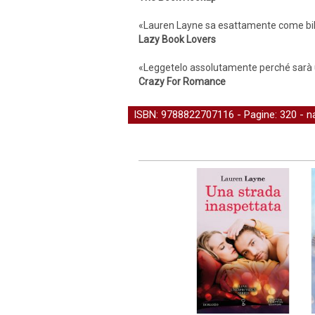
«Lauren Layne sa esattamente come bilan
Lazy Book Lovers
«Leggetelo assolutamente perché sarà una
Crazy For Romance
ISBN: 9788822707116 - Pagine: 320 -
n