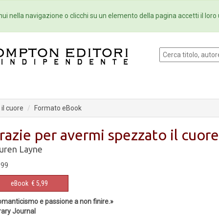
Eventi
Collane
Newsletter
Ebo
ui nella navigazione o clicchi su un elemento della pagina accetti il loro 
il cuore
Formato eBook
razie per avermi spezzato il cuore
uren Layne
,99
eBook
€ 5,99
manticismo e passione a non finire.»
rary Journal