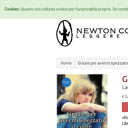
Home
Autori
Cookies:
Questo sito utilizza cookie per funzionalità proprie. Se contin
Home
Grazie per avermi spezzato 
G
La
€ 5
«Ro
Lib