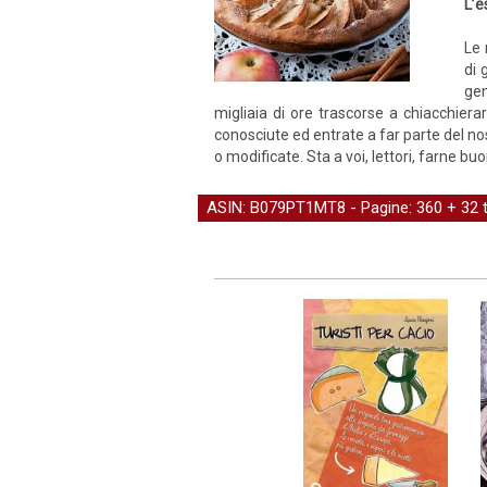
L’e
Le 
di 
gen
migliaia di ore trascorse a chiacchie
conosciute ed entrate a far parte del no
o modificate. Sta a voi, lettori, farne b
ASIN: B079PT1MT8 - Pagine: 360 + 32 t.f