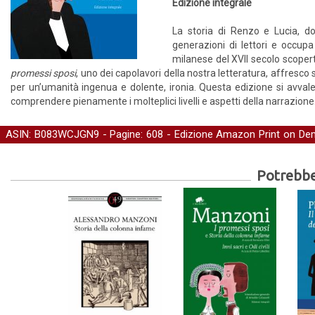
Edizione integrale
La storia di Renzo e Lucia, d
generazioni di lettori e occupa 
milanese del XVII secolo scopert
promessi sposi
, uno dei capolavori della nostra letteratura, affresc
per un’umanità ingenua e dolente, ironia. Questa edizione si avvale
comprendere pienamente i molteplici livelli e aspetti della narrazione
ASIN: B083WCJGN9 - Pagine: 608 -
Edizione Amazon Print on D
Narrativa
Potrebber