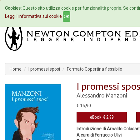
Cookies:
Questo sito utilizza cookie per funzionalità proprie. Se contin
Home
Autori
Eventi
Col
Leggi l'informativa sui cookie
OK
Home
I promessi sposi
Formato Copertina flessibile
I promessi spos
Alessandro Manzoni
€ 16,90
eBook
€ 2,99
Introduzione di Arnaldo Colasant
A cura di Ferruccio Ulivi