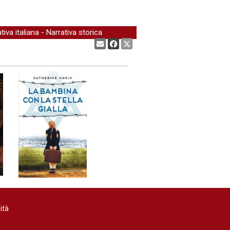
tiva italiana
-
Narrativa storica
Condividi:
ità