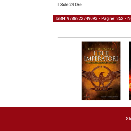
Il Sole 24 Ore
ISBN: 9788822749093 - Pagine: 352 -
N
St