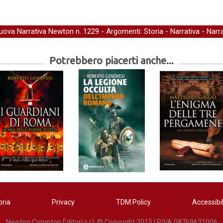
uova Narrativa Newton
n. 1229 - Argomenti:
Storia
-
Narrativa
-
Narra
Potrebbero piacerti anche...
oria
Privacy
TDM Policy
Accessibil
Newton Compton Editori s.r.l. © Copyright 2015 | P.IVA 08769631006