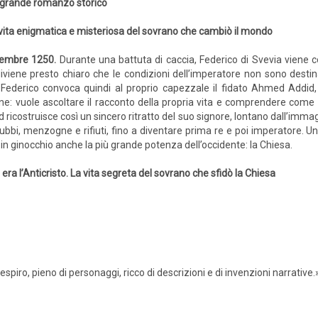
grande romanzo storico
vita enigmatica e misteriosa del sovrano che cambiò il mondo
cembre 1250.
Durante una battuta di caccia, Federico di Svevia viene c
 diviene presto chiaro che le condizioni dell’imperatore non sono desti
. Federico convoca quindi al proprio capezzale il fidato Ahmed Addid
ine: vuole ascoltare il racconto della propria vita e comprendere come 
icostruisce così un sincero ritratto del suo signore, lontano dall’immagi
bbi, menzogne e rifiuti, fino a diventare prima re e poi imperatore. Un
in ginocchio anche la più grande potenza dell’occidente: la Chiesa.
i era l’Anticristo. La vita segreta del sovrano che sfidò la Chiesa
piro, pieno di personaggi, ricco di descrizioni e di invenzioni narrative.