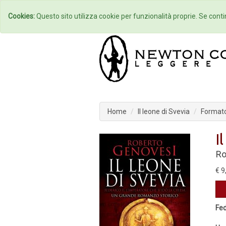
Home
Autori
Cookies:
Questo sito utilizza cookie per funzionalità proprie. Se contin
Home
Il leone di Svevia
Formato
I
Ro
€ 9
Fed