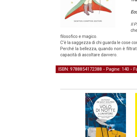
Ecc
Il 
che
filosofico e magico.
C’è la saggezza di chi guarda le cose con 
Perché la bellezza, quando non è filtrat
capacità di ascoltare davvero.
ISBN: 9788854172388 - Pagine: 140 -
F