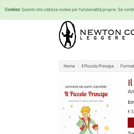
Home
Autori
Cookies:
Questo sito utilizza cookie per funzionalità proprie. Se contin
Home
Il Piccolo Principe
Formato
I
An
Em
€ 3
Tra