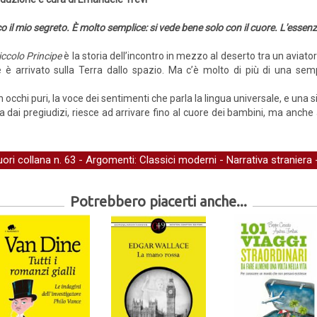
o il mio segreto. È molto semplice: si vede bene solo con il cuore. L'essenzia
Piccolo Principe
è la storia dell’incontro in mezzo al deserto tra un aviat
 è arrivato sulla Terra dallo spazio. Ma c’è molto di più di una semp
occhi puri, la voce dei sentimenti che parla la lingua universale, e una si
a dai pregiudizi, riesce ad arrivare fino al cuore dei bambini, ma anche 
uori collana
n. 63 - Argomenti:
Classici moderni
-
Narrativa straniera
Potrebbero piacerti anche...