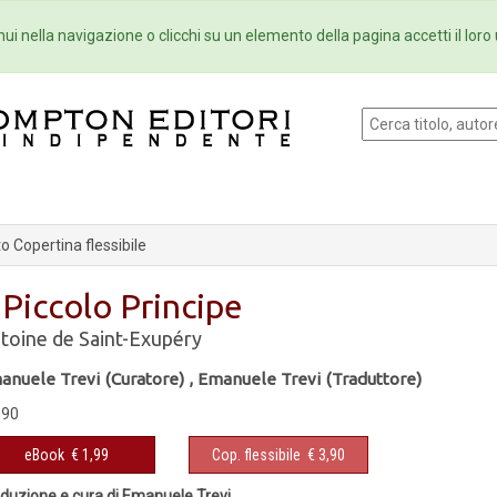
Eventi
Collane
Newsletter
Ebo
ui nella navigazione o clicchi su un elemento della pagina accetti il loro 
 Copertina flessibile
l Piccolo Principe
toine de Saint-Exupéry
anuele Trevi (Curatore)
,
Emanuele Trevi (Traduttore)
,90
eBook
€ 1,99
Cop. flessibile
€ 3,90
duzione e cura di Emanuele Trevi