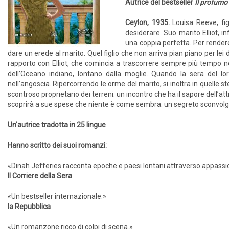
Autrice del bestseller
Il profumo d
Ceylon, 1935.
Louisa Reeve, fi
desiderare. Suo marito Elliot, 
una coppia perfetta. Per render
dare un erede al marito. Quel figlio che non arriva pian piano per le
rapporto con Elliot, che comincia a trascorrere sempre più tempo n
dell’Oceano indiano, lontano dalla moglie. Quando la sera del lor
nell’angoscia. Ripercorrendo le orme del marito, si inoltra in quelle s
scontroso proprietario dei terreni: un incontro che ha il sapore dell’a
scoprirà a sue spese che niente è come sembra: un segreto sconvolge
Un'autrice tradotta in 25 lingue
Hanno scritto dei suoi romanzi:
«Dinah Jefferies racconta epoche e paesi lontani attraverso appassio
Il Corriere della Sera
«Un bestseller internazionale.»
la Repubblica
«Un romanzone ricco di colpi di scena.»