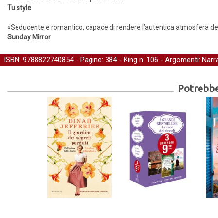
Tu style
«Seducente e romantico, capace di rendere l’autentica atmosfera del l
Sunday Mirror
ISBN: 9788822740854 - Pagine: 384 -
King
n. 106 - Argomenti:
Narra
Potrebber